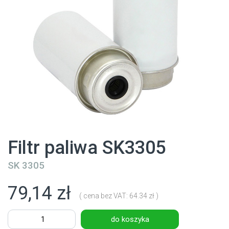
Filtr paliwa SK3305
SK 3305
79,14 zł
( cena bez VAT: 64.34 zł )
do koszyka