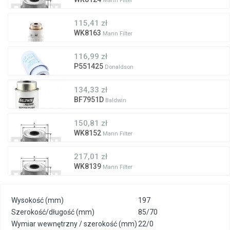
Mann Filter
115,41 zł
WK8163
Mann Filter
116,99 zł
P551425
Donaldson
134,33 zł
BF7951D
Baldwin
150,81 zł
WK8152
Mann Filter
217,01 zł
WK8139
Mann Filter
Wysokość (mm)
197
Szerokość/długość (mm)
85/70
Wymiar wewnętrzny / szerokość (mm)
22/0