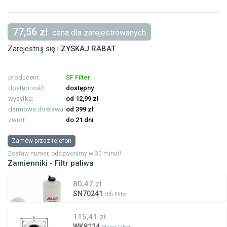
77,56 zł
cena dla zarejestrowanych
Zarejestruj się i
ZYSKAJ RABAT
producent:
SF Filter
dostępność:
dostępny
wysyłka:
od 12,99 zł
darmowa dostawa:
od 399 zł
zwrot:
do 21 dni
Zamów przez telefon
Zostaw numer, oddzwonimy w 30 minut!
Zamienniki - Filtr paliwa
80,47 zł
SN70241
Hifi Filter
115,41 zł
WK8124