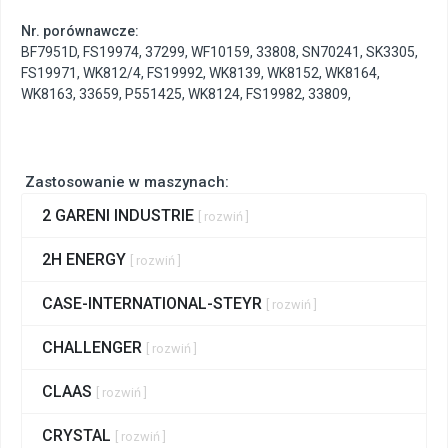
Nr. porównawcze:
BF7951D
,
FS19974
,
37299
,
WF10159
,
33808
,
SN70241
,
SK3305
,
FS19971
,
WK812/4
,
FS19992
,
WK8139
,
WK8152
,
WK8164
,
WK8163
,
33659
,
P551425
,
WK8124
,
FS19982
,
33809
,
Zastosowanie w maszynach:
2 GARENI INDUSTRIE
[ rozwiń ]
2H ENERGY
[ rozwiń ]
CASE-INTERNATIONAL-STEYR
[ rozwiń ]
CHALLENGER
[ rozwiń ]
CLAAS
[ rozwiń ]
CRYSTAL
[ rozwiń ]