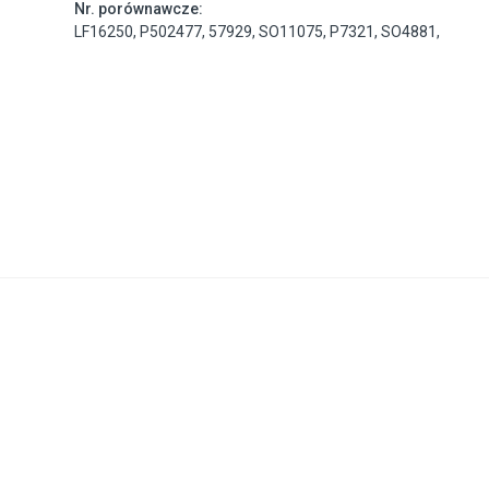
Nr. porównawcze:
LF16250
,
P502477
,
57929
,
SO11075
,
P7321
,
SO4881
,