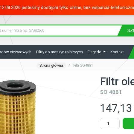
12.08.2026 jesteśmy dostępni tylko online, bez wsparcia telefoniczn
SZ
hodów ciężarowych
Filtry do maszyn rolniczych
Filtry do
Kontakt
Strona główna
Filtr SO4881
Filtr o
SO 4881
147,13 