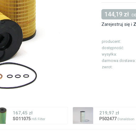
144,19 zł
ce
Zarejestruj się i
Z
producent:
dostępność:
wysyłka:
darmowa dostawa:
zwrot:
167,45 zł
219,97 zł
SO11075
P502477
Hifi Filter
Donaldson