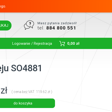
ego.
Masz pytania zadzwoń!
UKAJ
tel.
884 800 551
Toggle Dropdown
Logowanie / Rejestracja
0,00 zł
leju SO4881
zł
( cena bez VAT: 119.62 zł )
do koszyka