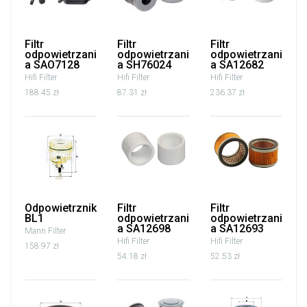
Filtr
Filtr
Filtr
odpowietrzani
odpowietrzani
odpowietrzani
a SAO7128
a SH76024
a SA12682
Hifi Filter
Hifi Filter
Hifi Filter
188.45 zł
87.31 zł
236.37 zł
Odpowietrznik
Filtr
Filtr
BL1
odpowietrzani
odpowietrzani
a SA12698
a SA12693
Mann Filter
Hifi Filter
Hifi Filter
158.97 zł
54.18 zł
52.53 zł