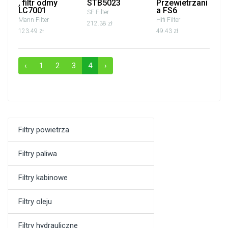
, filtr odmy
STB5023
Przewietrzani
LC7001
a FS6
SF Filter
Mann Filter
Hifi Filter
212.38 zł
123.49 zł
49.43 zł
‹
1
2
3
4
›
Filtry powietrza
Filtry paliwa
Filtry kabinowe
Filtry oleju
Filtry hydrauliczne