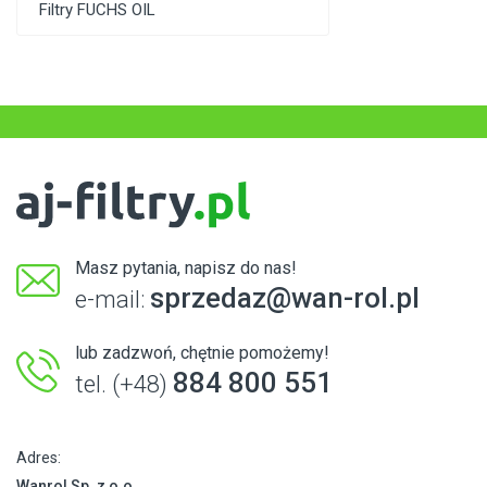
Filtry FUCHS OIL
Masz pytania, napisz do nas!
sprzedaz@wan-rol.pl
e-mail:
lub zadzwoń, chętnie pomożemy!
884 800 551
tel. (+48)
Adres:
Wanrol Sp. z o.o.