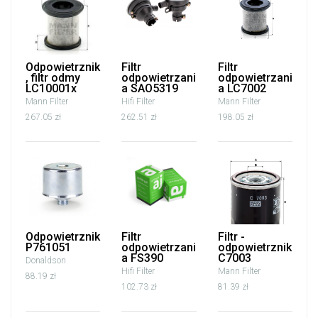
Odpowietrznik
Filtr
Filtr
, filtr odmy
odpowietrzani
odpowietrzani
LC10001x
a SAO5319
a LC7002
Mann Filter
Hifi Filter
Mann Filter
267.05 zł
262.51 zł
198.05 zł
Odpowietrznik
Filtr
Filtr -
P761051
odpowietrzani
odpowietrznik
a FS390
C7003
Donaldson
Hifi Filter
Mann Filter
88.19 zł
102.73 zł
81.39 zł