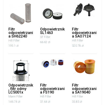
Filtr
Odpowietrznik
Filtr
odpowietrzani
SL1463
odpowietrzani
a SH62240
a SAO7124
SF Filter
Hifi Filter
Hifi Filter
66.62 zł
195.1 zł
320.78 zł
Odpowietrznik
Filtr
Filtr
, filtr odmy
odpowietrzani
odpowietrzani
LC5001x
a FS190
a SA19040
Mann Filter
Hifi Filter
Hifi Filter
146.74 zł
31.64 zł
35.83 zł