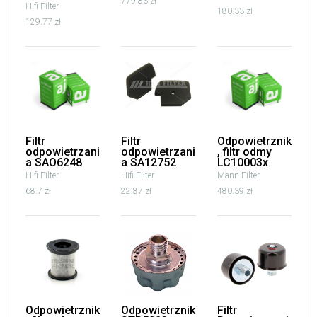
779.83 zł
Hifi Filter
180.33 zł
129.77 zł
Filtr
Filtr
Odpowietrznik
odpowietrzani
odpowietrzani
, filtr odmy
a SAO6248
a SA12752
LC10003x
Hifi Filter
Hifi Filter
Mann Filter
68.7 zł
22.87 zł
480.39 zł
Odpowietrznik
Odpowietrznik
Filtr