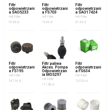
Filtr
Filtr
Filtr
odpowietrzani
odpowietrzani
odpowietrzani
a SAO5233
a FS703
a SAO17424
Hifi Filter
Hifi Filter
Hifi Filter
97.86 zł
74.94 zł
61.43 zł
Filtr
Filtr paliwa
Filtr
odpowietrzani
Akces. Pompa
odpowietrzani
a FS195
Odpowietrzan
a FS634
ia MO5297
Hifi Filter
Hifi Filter
Hifi Filter
247.54 zł
120.26 zł
111.98 zł