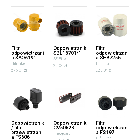
Filtr
Odpowietrznik
Filtr
odpowietrzani
SBL18701/1
odpowietrzani
a SAO6191
a SH87256
SF Filter
Hifi Filter
Hifi Filter
22.04 zł
276.01 zł
223.04 zł
Odpowietrznik
Odpowietrznik
Filtr
/ filtr
CV50628
odpowietrzani
przewietrzani
a FS197
Fleetguard
a FS606
Hifi Filter