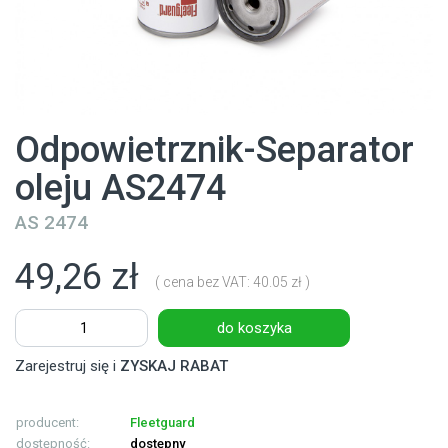
Odpowietrznik-Separator
oleju AS2474
AS 2474
49,26 zł
( cena bez VAT: 40.05 zł )
do koszyka
Zarejestruj się i
ZYSKAJ RABAT
producent:
Fleetguard
dostępność:
dostępny