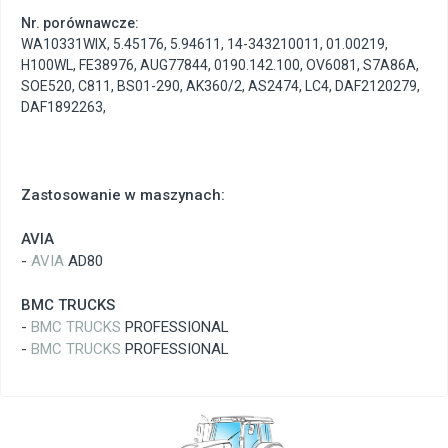
Nr. porównawcze:
WA10331WIX
,
5.45176
,
5.94611
,
14-343210011
,
01.00219
,
H100WL
,
FE38976
,
AUG77844
,
0190.142.100
,
OV6081
,
S7A86A
,
SOE520
,
C811
,
BS01-290
,
AK360/2
,
AS2474
,
LC4
,
DAF2120279
,
DAF1892263
,
Zastosowanie w maszynach:
AVIA
-
AVIA
AD80
BMC TRUCKS
-
BMC TRUCKS
PROFESSIONAL
-
BMC TRUCKS
PROFESSIONAL