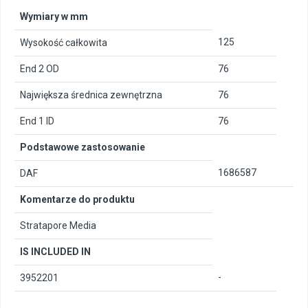
Wymiary w mm
125
Wysokość całkowita
End 2 OD
76
Największa średnica zewnętrzna
76
End 1 ID
76
Podstawowe zastosowanie
1686587
DAF
Komentarze do produktu
Stratapore Media
IS INCLUDED IN
-
3952201