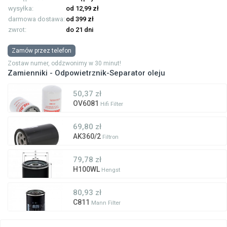
wysyłka:
od 12,99 zł
darmowa dostawa:
od 399 zł
zwrot:
do 21 dni
Zamów przez telefon
Zostaw numer, oddzwonimy w 30 minut!
Zamienniki - Odpowietrznik-Separator oleju
50,37 zł
OV6081
Hifi Filter
69,80 zł
AK360/2
Filtron
79,78 zł
H100WL
Hengst
80,93 zł
C811
Mann Filter