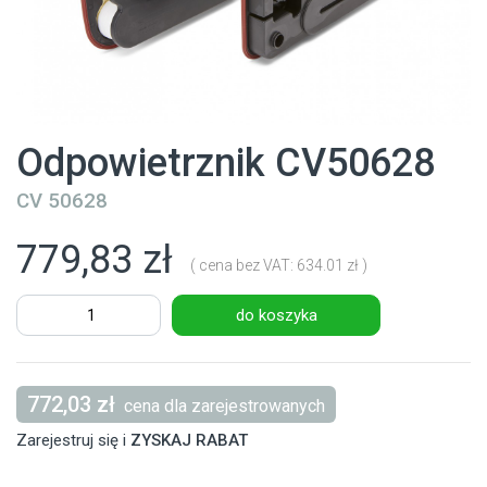
Odpowietrznik CV50628
CV 50628
779,83 zł
( cena bez VAT: 634.01 zł )
do koszyka
772,03 zł
cena dla zarejestrowanych
Zarejestruj się i
ZYSKAJ RABAT