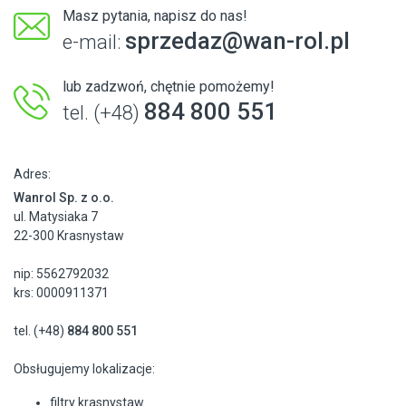
Masz pytania, napisz do nas!
sprzedaz@wan-rol.pl
e-mail:
lub zadzwoń, chętnie pomożemy!
884 800 551
tel. (+48)
Adres:
Wanrol Sp. z o.o.
ul. Matysiaka 7
22-300 Krasnystaw
nip: 5562792032
krs: 0000911371
tel. (+48)
884 800 551
Obsługujemy lokalizacje:
filtry krasnystaw