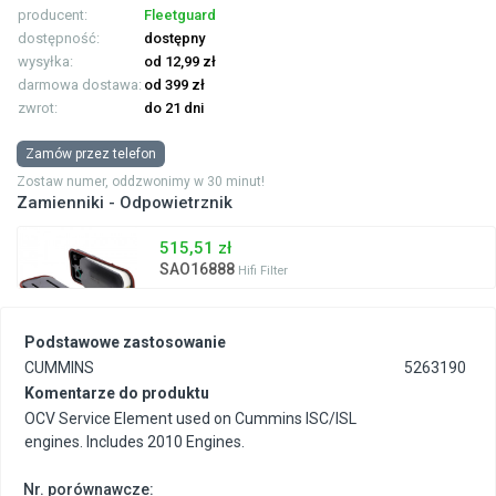
producent:
Fleetguard
dostępność:
dostępny
wysyłka:
od 12,99 zł
darmowa dostawa:
od 399 zł
zwrot:
do 21 dni
Zamów przez telefon
Zostaw numer, oddzwonimy w 30 minut!
Zamienniki - Odpowietrznik
515,51 zł
SAO16888
Hifi Filter
Podstawowe zastosowanie
CUMMINS
5263190
Komentarze do produktu
OCV Service Element used on Cummins ISC/ISL
engines. Includes 2010 Engines.
Nr. porównawcze: