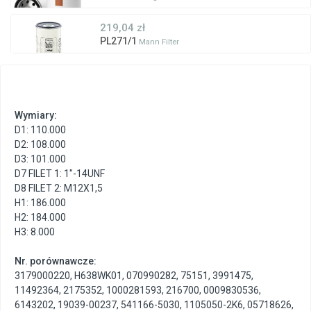
219,04 zł
PL271/1
Mann Filter
Wymiary:
D1: 110.000
D2: 108.000
D3: 101.000
D7 FILET 1: 1"-14UNF
D8 FILET 2: M12X1,5
H1: 186.000
H2: 184.000
H3: 8.000
Nr. porównawcze:
3179000220
,
H638WK01
,
070990282
,
75151
,
3991475
,
11492364
,
2175352
,
1000281593
,
216700
,
0009830536
,
6143202
,
19039-00237
,
541166-5030
,
1105050-2K6
,
05718626
,