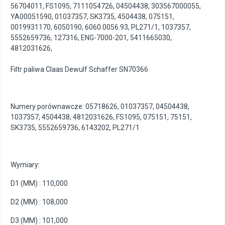
56704011
,
FS1095
,
7111054726
,
04504438
,
303567000055
,
YA00051590
,
01037357
,
SK3735
,
4504438
,
075151
,
0019931170
,
6050190
,
6060.0056.93
,
PL271/1
,
1037357
,
5552659736
,
127316
,
ENG-7000-201
,
5411665030
,
4812031626
,
Filtr paliwa Claas Dewulf Schaffer SN70366
Numery porównawcze: 05718626, 01037357, 04504438,
1037357, 4504438, 4812031626, FS1095, 075151, 75151,
SK3735, 5552659736, 6143202, PL271/1
Wymiary:
D1 (MM) : 110,000
D2 (MM) : 108,000
D3 (MM) : 101,000