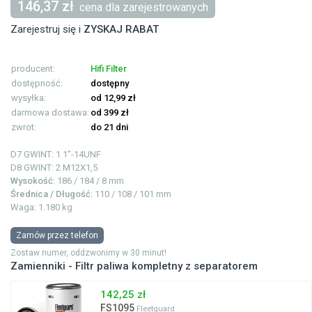
146,37 zł
cena dla zarejestrowanych
Zarejestruj się i
ZYSKAJ RABAT
producent:
Hifi Filter
dostępność:
dostępny
wysyłka:
od 12,99 zł
darmowa dostawa:
od 399 zł
zwrot:
do 21 dni
D7 GWINT: 1
1"-14UNF
D8 GWINT: 2
M12X1,5
Wysokość
: 186 / 184 / 8 mm
Średnica / Długość
: 110 / 108 / 101 mm
Waga: 1.180 kg
Zamów przez telefon
Zostaw numer, oddzwonimy w 30 minut!
Zamienniki - Filtr paliwa kompletny z separatorem
142,25 zł
FS1095
Fleetguard