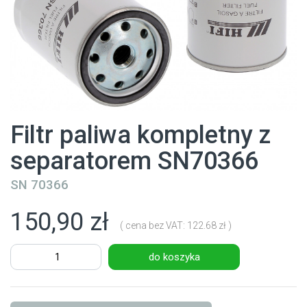
Filtr paliwa kompletny z
separatorem SN70366
SN 70366
150,90 zł
( cena bez VAT: 122.68 zł )
do koszyka