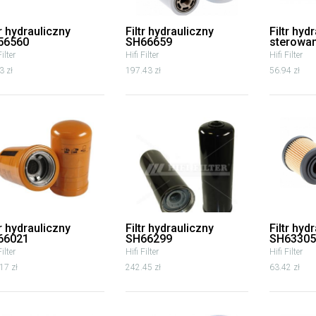
tr hydrauliczny
Filtr hydrauliczny
Filtr hyd
56560
SH66659
sterowa
Filter
Hifi Filter
Hifi Filter
3 zł
197.43 zł
56.94 zł
tr hydrauliczny
Filtr hydrauliczny
Filtr hyd
66021
SH66299
SH63305
Filter
Hifi Filter
Hifi Filter
17 zł
242.45 zł
63.42 zł