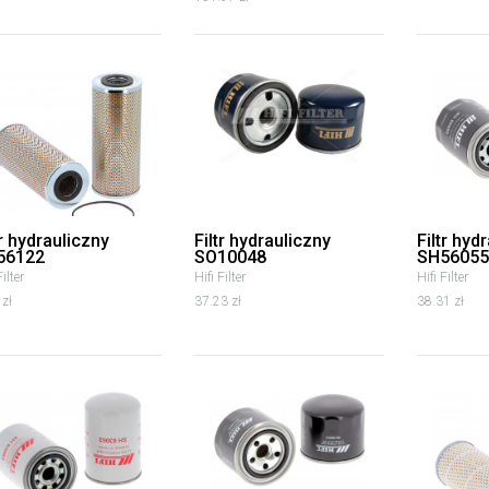
tr hydrauliczny
Filtr hydrauliczny
Filtr hyd
56122
SO10048
SH56055
Filter
Hifi Filter
Hifi Filter
 zł
37.23 zł
38.31 zł