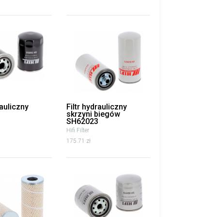
rauliczny
Filtr hydrauliczny
skrzyni biegów
SH62023
Hifi Filter
175.71 zł