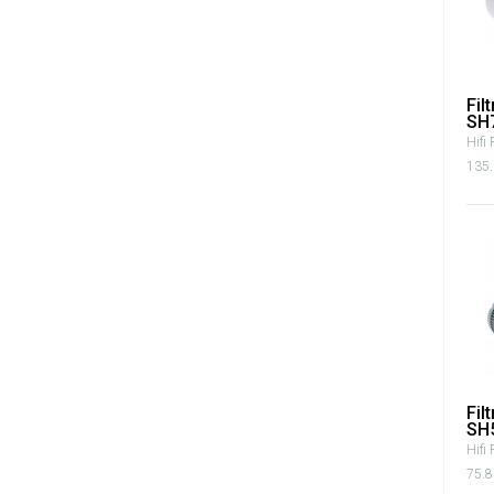
Fil
SH
Hifi 
135.
Fil
SH
Hifi 
75.8