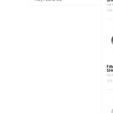
SH
Hifi 
150.
Fil
SH
Hifi 
123.