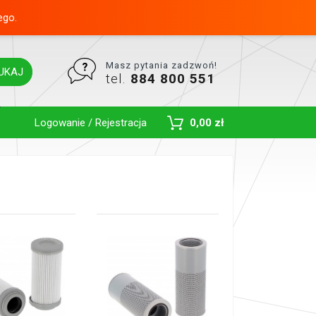
ego.
Masz pytania zadzwoń!
UKAJ
tel.
884 800 551
Toggle Dropdown
Logowanie / Rejestracja
0,00 zł