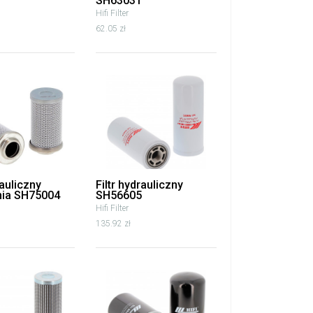
SH63031
Hifi Filter
62.05 zł
rauliczny
Filtr hydrauliczny
nia SH75004
SH56605
Hifi Filter
135.92 zł