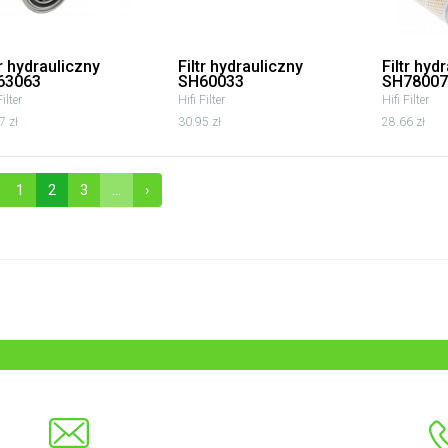
tr hydrauliczny
Filtr hydrauliczny
Filtr hyd
63063
SH60033
SH78007
Filter
Hifi Filter
Hifi Filter
7 zł
30.95 zł
28.66 zł
1
2
3
...
›