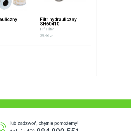
rauliczny
Filtr hydrauliczny
SH60410
Hifi Filter
39.46 zł
lub zadzwoń, chętnie pomożemy!