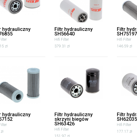
tr hydrauliczny
Filtr hydrauliczny
Filtr hyd
76855
SH56640
SH75197
Filter
Hifi Filter
Hifi Filter
15 zł
379.31 zł
146.59 zł
tr hydrauliczny
Filtr hydrauliczny
Filtr hyd
57152
skrzyni biegów
SH62035
SH63426
Filter
Hifi Filter
Hifi Filter
 zł
177.17 zł
151.97 zł