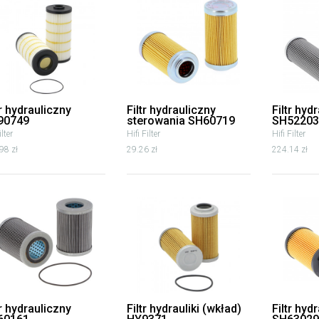
tr hydrauliczny
Filtr hydrauliczny
Filtr hyd
90749
sterowania SH60719
SH52203
lter
Hifi Filter
Hifi Filter
98 zł
29.26 zł
224.14 zł
tr hydrauliczny
Filtr hydrauliki (wkład)
Filtr hyd