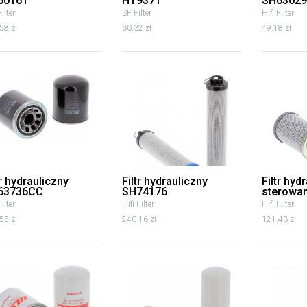
60161
HY9371
SH63029
Filter
SF Filter
Hifi Filter
58 zł
30.32 zł
49.18 zł
tr hydrauliczny
Filtr hydrauliczny
Filtr hyd
63736CC
SH74176
sterowa
Filter
Hifi Filter
Hifi Filter
55 zł
240.16 zł
121.43 zł