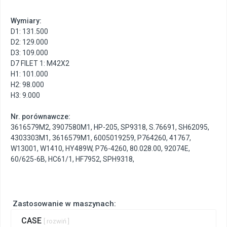
Wymiary:
D1: 131.500
D2: 129.000
D3: 109.000
D7 FILET 1: M42X2
H1: 101.000
H2: 98.000
H3: 9.000
Nr. porównawcze:
3616579M2
,
3907580M1
,
HP-205
,
SP9318
,
S.76691
,
SH62095
,
4303303M1
,
3616579M1
,
6005019259
,
P764260
,
41767
,
W13001
,
W1410
,
HY489W
,
P76-4260
,
80.028.00
,
92074E
,
60/625-6B
,
HC61/1
,
HF7952
,
SPH9318
,
Zastosowanie w maszynach:
CASE
[ rozwiń ]