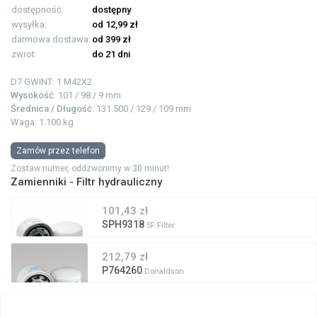
dostępność:
dostępny
wysyłka:
od 12,99 zł
darmowa dostawa:
od 399 zł
zwrot:
do 21 dni
D7 GWINT: 1
M42X2
Wysokość
: 101 / 98 / 9 mm
Średnica / Długość
: 131.500 / 129 / 109 mm
Waga: 1.100 kg
Zamów przez telefon
Zostaw numer, oddzwonimy w 30 minut!
Zamienniki - Filtr hydrauliczny
101,43 zł
SPH9318
SF Filter
212,79 zł
P764260
Donaldson