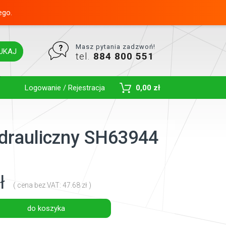
ego.
Masz pytania zadzwoń!
UKAJ
tel.
884 800 551
Toggle Dropdown
Logowanie / Rejestracja
0,00 zł
hydrauliczny SH63944
ł
( cena bez VAT: 47.68 zł )
do koszyka