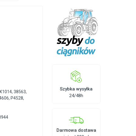
Szybka wysyłka
X1014
,
38563
,
24/48h
4606
,
P4528
,
63944
Darmowa dostawa