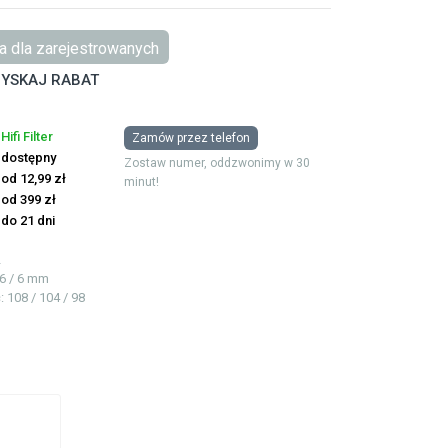
 dla zarejestrowanych
YSKAJ RABAT
Hifi Filter
Zamów przez telefon
dostępny
Zostaw numer, oddzwonimy w 30
od 12,99 zł
minut!
od 399 zł
do 21 dni
2
76 / 6 mm
ć
: 108 / 104 / 98