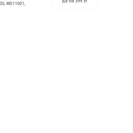
już od 399 zł
35, WD11001,