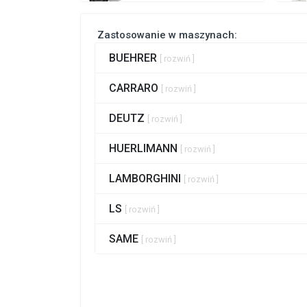
Zastosowanie w maszynach:
BUEHRER
[ rozwiń ]
CARRARO
[ rozwiń ]
DEUTZ
[ rozwiń ]
HUERLIMANN
[ rozwiń ]
LAMBORGHINI
[ rozwiń ]
LS
[ rozwiń ]
SAME
[ rozwiń ]