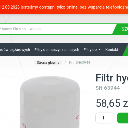
12.08.2026 jesteśmy dostępni tylko online, bez wsparcia telefoniczn
SZ
hodów ciężarowych
Filtry do maszyn rolniczych
Filtry do
Kontakt
Strona główna
Filtr SH63944
Filtr 
SH 63944
58,65 z