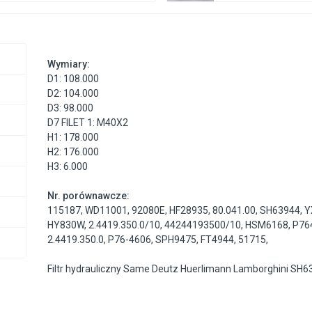
Wymiary:
D1: 108.000
D2: 104.000
D3: 98.000
D7 FILET 1: M40X2
H1: 178.000
H2: 176.000
H3: 6.000
Nr. porównawcze:
115187
,
WD11001
,
92080E
,
HF28935
,
80.041.00
,
SH63944
,
Y
HY830W
,
2.4419.350.0/10
,
44244193500/10
,
HSM6168
,
P76
2.4419.350.0
,
P76-4606
,
SPH9475
,
FT4944
,
51715
,
Filtr hydrauliczny Same Deutz Huerlimann Lamborghini SH