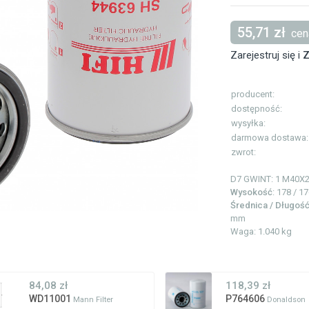
55,71 zł
cena
Zarejestruj się i
Z
producent:
dostępność:
wysyłka:
darmowa dostawa:
zwrot:
D7 GWINT: 1
M40X
Wysokość
: 178 / 1
Średnica / Długoś
mm
Waga: 1.040 kg
84,08 zł
118,39 zł
WD11001
P764606
Mann Filter
Donaldson