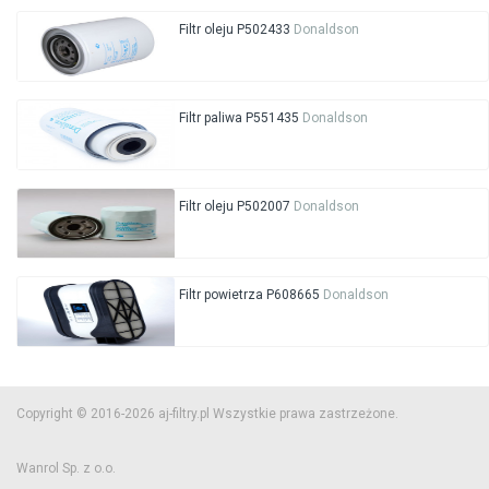
Filtr oleju P502433
Donaldson
Filtr paliwa P551435
Donaldson
Filtr oleju P502007
Donaldson
Filtr powietrza P608665
Donaldson
Copyright © 2016-2026 aj-filtry.pl Wszystkie prawa zastrzeżone.
Wanrol Sp. z o.o.