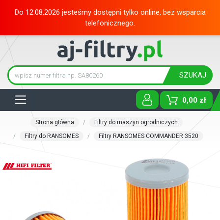
Do 12.08.2026 jesteśmy dostępni tylko online, bez wsparcia
telefonicznego.
SZUKAJ
Tog
0,00 zł
Strona główna
Filtry do maszyn ogrodniczych
Filtry do RANSOMES
Filtry RANSOMES COMMANDER 3520