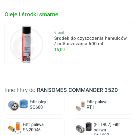
Oleje i środki smarne
Granit
Środek do czyszczenia hamulców
/ odtłuszczania 600 ml
16,09
Inne filtry do
RANSOMES COMMANDER 3520
Filtr oleju
Filtr paliwa
SO6001
RT1
Filtr paliwa
(FT1907) Filtr
SN20046
paliwa