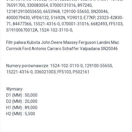
76591700
,
330083054
,
07000131016
,
897240
,
121812910055650
,
6653968
,
129100-55650
,
SN20046
,
4000079430
,
VPD6132
,
51692N
,
YO9013
,
E77KP
,
23323-42830-
71
,
84477366
,
15521-4316-0
,
070001-31016
,
6682493
,
FF5103
,
S19100670012A
,
1524-102-3110-0
,
Filtr paliwa Kubota John Deere Massey Ferguson Landini Mac
Cormick Ford Antonio Carraro Schaffer Valpadana SN20046
Numery porównawcze: 1524-102-3110-0, 129100-55650,
15221-4316-0, 336021003, FF5103, P502161
Wymiary:
D1 (MM) : 50,000
D2 (MM) : 20,000
H1 (MM) : 89,000
H2 (MM) : 5,500