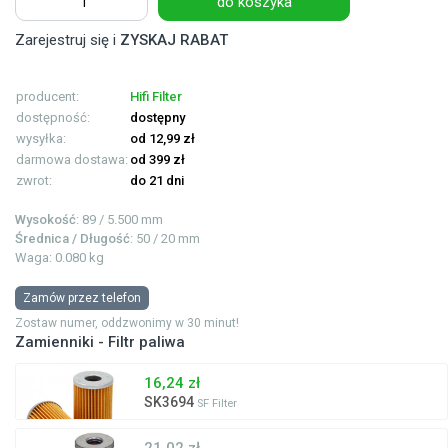
do koszyka
Zarejestruj się i
ZYSKAJ RABAT
producent:
Hifi Filter
dostępność:
dostępny
wysyłka:
od 12,99 zł
darmowa dostawa:
od 399 zł
zwrot:
do 21 dni
Wysokość
: 89 / 5.500 mm
Średnica / Długość
: 50 / 20 mm
Waga: 0.080 kg
Zamów przez telefon
Zostaw numer, oddzwonimy w 30 minut!
Zamienniki - Filtr paliwa
16,24 zł
SK3694
SF Filter
21,02 zł