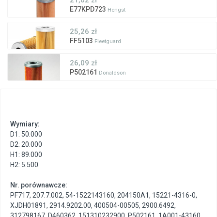
E77KPD723
Hengst
25,26 zł
FF5103
Fleetguard
26,09 zł
P502161
Donaldson
Wymiary:
D1: 50.000
D2: 20.000
H1: 89.000
H2: 5.500
Nr. porównawcze:
PF717
,
207.7.002
,
54-1522143160
,
204150A1
,
15221-4316-0
,
XJDH01891
,
2914.9202.00
,
400504-00505
,
2900.6492
,
312798167
,
D460362
,
151310232900
,
P502161
,
1A001-43160
,