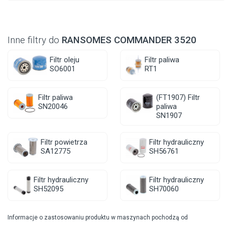
Inne filtry do
RANSOMES COMMANDER 3520
Filtr oleju
Filtr paliwa
SO6001
RT1
Filtr paliwa
(FT1907) Filtr
SN20046
paliwa
SN1907
Filtr powietrza
Filtr hydrauliczny
SA12775
SH56761
Filtr hydrauliczny
Filtr hydrauliczny
SH52095
SH70060
Informacje o zastosowaniu produktu w maszynach pochodzą od