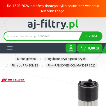
Do 12.08.2026 jesteśmy dostępni tylko online, bez wsparcia
telefonicznego.
SZUKAJ
Tog
0,00 zł
Strona główna
Filtry do maszyn ogrodniczych
Filtry do RANSOMES
Filtry RANSOMES COMMANDER 3520