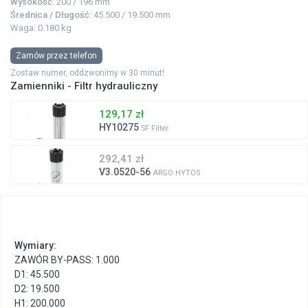
Wysokość
: 200 / 196 mm
Średnica / Długość
: 45.500 / 19.500 mm
Waga: 0.180 kg
Zamów przez telefon
Zostaw numer, oddzwonimy w 30 minut!
Zamienniki - Filtr hydrauliczny
129,17 zł
HY10275
SF Filter
292,41 zł
V3.0520-56
ARGO HYTOS
Wymiary:
ZAWÓR BY-PASS: 1.000
D1: 45.500
D2: 19.500
H1: 200.000