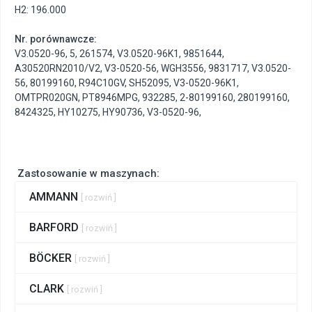
H2: 196.000
Nr. porównawcze:
V3.0520-96
,
5
,
261574
,
V3.0520-96K1
,
9851644
,
A30520RN2010/V2
,
V3-0520-56
,
WGH3556
,
9831717
,
V3.0520-
56
,
80199160
,
R94C10GV
,
SH52095
,
V3-0520-96K1
,
OMTPR020GN
,
PT8946MPG
,
932285
,
2-80199160
,
280199160
,
8424325
,
HY10275
,
HY90736
,
V3-0520-96
,
Zastosowanie w maszynach:
AMMANN
[ rozwiń ]
BARFORD
[ rozwiń ]
BÖCKER
[ rozwiń ]
CLARK
[ rozwiń ]