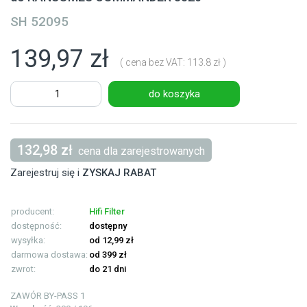
SH 52095
139,97 zł
( cena bez VAT: 113.8 zł )
do koszyka
132,98 zł
cena dla zarejestrowanych
Zarejestruj się i
ZYSKAJ RABAT
producent:
Hifi Filter
dostępność:
dostępny
wysyłka:
od 12,99 zł
darmowa dostawa:
od 399 zł
zwrot:
do 21 dni
ZAWÓR BY-PASS
1