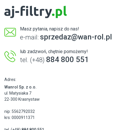
Masz pytania, napisz do nas!
sprzedaz@wan-rol.pl
e-mail:
lub zadzwoń, chętnie pomożemy!
884 800 551
tel. (+48)
Adres:
Wanrol Sp. z o.o.
ul. Matysiaka 7
22-300 Krasnystaw
nip: 5562792032
krs: 0000911371
tel. (+48)
884 800 551