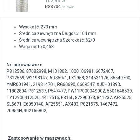
102,43 zł
RS3704
Baldwin
Wysokość: 273 mm
Średnica zewnętrzna Długość: 104 mm
Średnica wewnętrzna Szerokość: 62/0
Waga netto 0,453
Nr. porównawcze:
P812586
,
87682998
,
M131802
,
1000106981
,
6672467
,
P812569
,
W2198147
,
AR350/1
,
LX2958
,
314531176
,
86549700
,
YMR001941
,
219814701
,
RG60690
,
6669547
,
XJDH01893
,
11802804
,
P812537
,
P547477
,
PW11P00004S002
,
5501648530
,
TY12900412520
,
4417516
,
E816L
,
87290073
,
841237
,
AF25575
,
SL5671
,
E6050140
,
AF25551
,
AX483
,
P821575
,
1467472
,
70954N
,
902166802
,
Zastosowanie w maszynach: