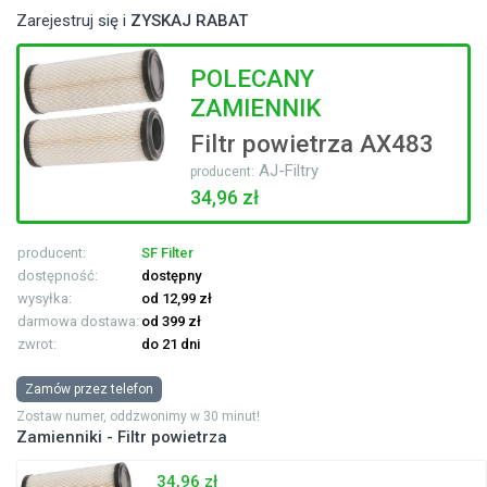
Zarejestruj się i
ZYSKAJ RABAT
POLECANY
ZAMIENNIK
Filtr powietrza AX483
AJ-Filtry
producent:
34,96 zł
producent:
SF Filter
dostępność:
dostępny
wysyłka:
od 12,99 zł
darmowa dostawa:
od 399 zł
zwrot:
do 21 dni
Zamów przez telefon
Zostaw numer, oddzwonimy w 30 minut!
Zamienniki - Filtr powietrza
34,96 zł