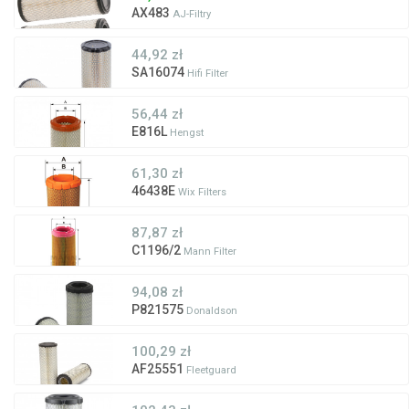
AX483
AJ-Filtry
44,92 zł
SA16074
Hifi Filter
56,44 zł
E816L
Hengst
61,30 zł
46438E
Wix Filters
87,87 zł
C1196/2
Mann Filter
94,08 zł
P821575
Donaldson
100,29 zł
AF25551
Fleetguard