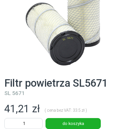
Filtr powietrza SL5671
SL 5671
41,21 zł
( cena bez VAT: 33.5 zł )
do koszyka