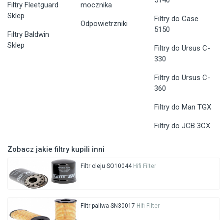
5140
Filtry Fleetguard
mocznika
Sklep
Filtry do Case
Odpowietrzniki
5150
Filtry Baldwin
Sklep
Filtry do Ursus C-
330
Filtry do Ursus C-
360
Filtry do Man TGX
Filtry do JCB 3CX
Zobacz jakie filtry kupili inni
Filtr oleju SO10044
Hifi Filter
Filtr paliwa SN30017
Hifi Filter