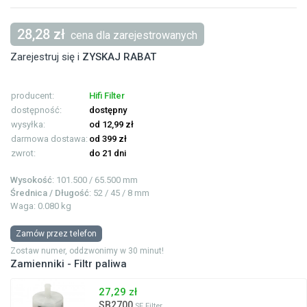
28,28 zł
cena dla zarejestrowanych
Zarejestruj się i
ZYSKAJ RABAT
producent:
Hifi Filter
dostępność:
dostępny
wysyłka:
od 12,99 zł
darmowa dostawa:
od 399 zł
zwrot:
do 21 dni
Wysokość
: 101.500 / 65.500 mm
Średnica / Długość
: 52 / 45 / 8 mm
Waga: 0.080 kg
Zamów przez telefon
Zostaw numer, oddzwonimy w 30 minut!
Zamienniki - Filtr paliwa
27,29 zł
SB2700
SF Filter