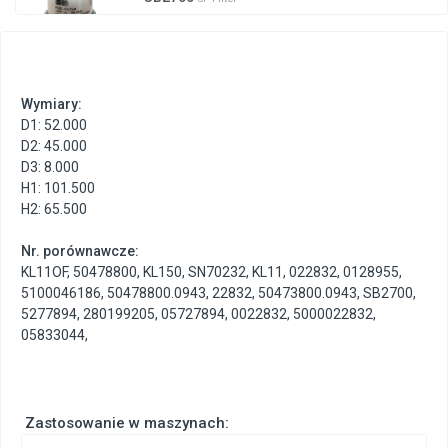
Wymiary:
D1: 52.000
D2: 45.000
D3: 8.000
H1: 101.500
H2: 65.500
Nr. porównawcze:
KL11OF
,
50478800
,
KL150
,
SN70232
,
KL11
,
022832
,
0128955
,
5100046186
,
50478800.0943
,
22832
,
50473800.0943
,
SB2700
,
5277894
,
280199205
,
05727894
,
0022832
,
5000022832
,
05833044
,
Zastosowanie w maszynach: