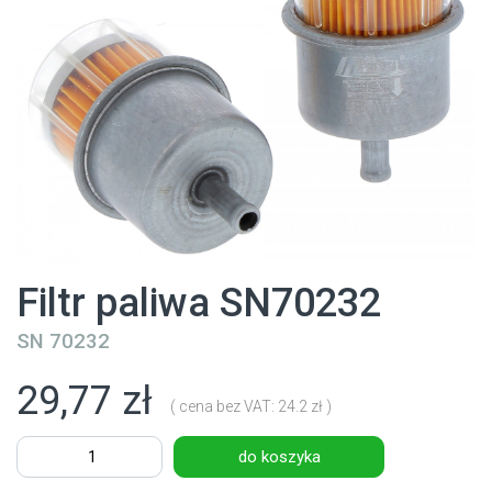
Filtr paliwa SN70232
SN 70232
29,77 zł
( cena bez VAT: 24.2 zł )
do koszyka