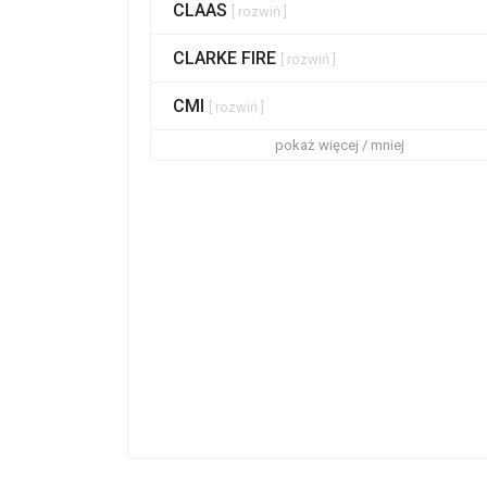
CLAAS
[ rozwiń ]
CLARKE FIRE
[ rozwiń ]
CMI
[ rozwiń ]
pokaż więcej / mniej