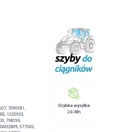
Szybka wysyłka
607
,
7090581
,
24/48h
ERE
,
1220923
,
00
,
798295
,
GM32809
,
57750S
,