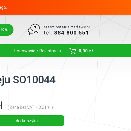
ego.
Masz pytania zadzwoń!
UKAJ
tel.
884 800 551
Toggle Dropdown
Logowanie / Rejestracja
0,00 zł
leju SO10044
ł
( cena bez VAT: 43.21 zł )
do koszyka