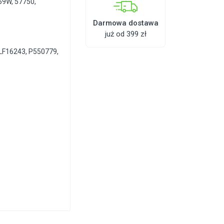
59W
,
57750
,
Darmowa dostawa
już od 399 zł
LF16243, P550779,