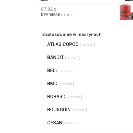
87,82 zł
RE504836
OTHERS
Zastosowanie w maszynach:
ATLAS COPCO
[ rozwiń ]
BANDIT
[ rozwiń ]
BELL
[ rozwiń ]
BMD
[ rozwiń ]
BOBARD
[ rozwiń ]
BOURGOIN
[ rozwiń ]
CESAB
[ rozwiń ]