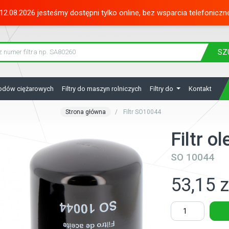
12.08.2026 jesteśmy dostępni tylko online, bez wsparcia telefoniczn
SZ
hodów ciężarowych
Filtry do maszyn rolniczych
Filtry do
Kontakt
Strona główna
Filtr SO10044
Filtr o
SO 10044
53,15 z