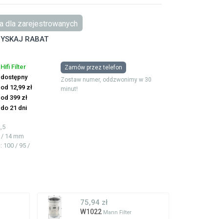
 dla zarejestrowanych
YSKAJ RABAT
Hifi Filter
Zamów przez telefon
dostępny
Zostaw numer, oddzwonimy w 30
od 12,99 zł
minut!
od 399 zł
do 21 dni
,5
7 / 14 mm
ć
: 100 / 95 /
75,94 zł
W1022
Mann Filter