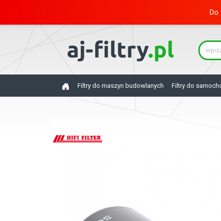
Do 
Filtry do maszyn budowlanych
Filtry do samoc