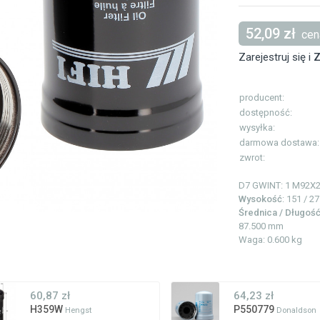
52,09 zł
cena
Zarejestruj się i
Z
producent:
dostępność:
wysyłka:
darmowa dostawa:
zwrot:
D7 GWINT: 1
M92X2
Wysokość
: 151 / 2
Średnica / Długoś
87.500 mm
Waga: 0.600 kg
60,87 zł
64,23 zł
H359W
P550779
Hengst
Donaldson