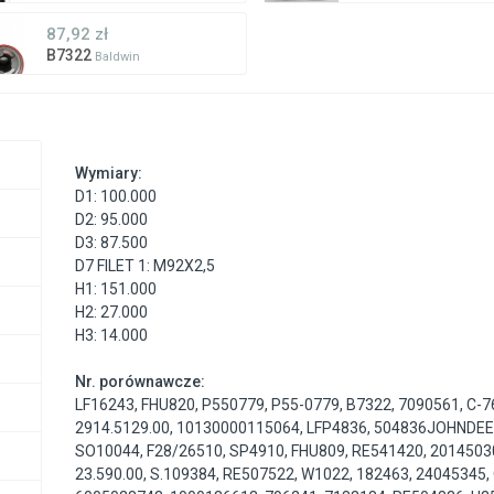
87,92 zł
B7322
Baldwin
Wymiary:
D1: 100.000
D2: 95.000
D3: 87.500
D7 FILET 1: M92X2,5
H1: 151.000
H2: 27.000
H3: 14.000
Nr. porównawcze:
LF16243
,
FHU820
,
P550779
,
P55-0779
,
B7322
,
7090561
,
C-7
2914.5129.00
,
10130000115064
,
LFP4836
,
504836JOHNDE
SO10044
,
F28/26510
,
SP4910
,
FHU809
,
RE541420
,
2014503
23.590.00
,
S.109384
,
RE507522
,
W1022
,
182463
,
24045345
,