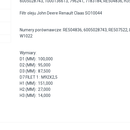
6005028743
,
1000136613
,
796241
,
7183184
,
RE504836
,
H3
Filtr oleju John Deere Renault Claas SO10044
Numery porównawcze: RE504836, 6005028743, RE507522, 
W1022
Wymiary:
D1 (MM) : 100,000
D2 (MM) : 95,000
D3 (MM) : 87,500
D7 FILET 1 : M92X2,5
H1 (MM) : 151,000
H2 (MM) : 27,000
H3 (MM) : 14,000