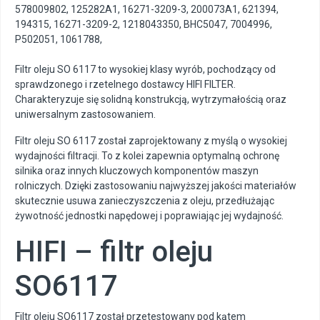
578009802
,
125282A1
,
16271-3209-3
,
200073A1
,
621394
,
194315
,
16271-3209-2
,
1218043350
,
BHC5047
,
7004996
,
P502051
,
1061788
,
Filtr oleju SO 6117 to wysokiej klasy wyrób, pochodzący od
sprawdzonego i rzetelnego dostawcy HIFI FILTER.
Charakteryzuje się solidną konstrukcją, wytrzymałością oraz
uniwersalnym zastosowaniem.
Filtr oleju SO 6117 został zaprojektowany z myślą o wysokiej
wydajności filtracji. To z kolei zapewnia optymalną ochronę
silnika oraz innych kluczowych komponentów maszyn
rolniczych. Dzięki zastosowaniu najwyższej jakości materiałów
skutecznie usuwa zanieczyszczenia z oleju, przedłużając
żywotność jednostki napędowej i poprawiając jej wydajność.
HIFI – filtr oleju
SO6117
Filtr oleju SO6117 został przetestowany pod kątem