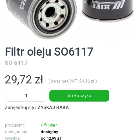
Filtr oleju SO6117
SO 6117
29,72 zł
( cena bez VAT: 24.16 zł )
do koszyka
Zarejestruj się i
ZYSKAJ RABAT
producent:
Hifi Filter
dostępność:
dostępny
wysyłka:
od 12,99 zł