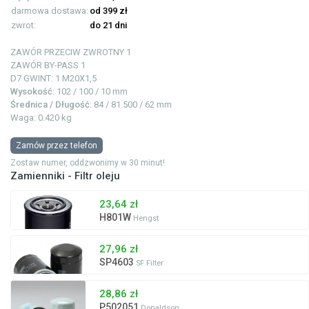
darmowa dostawa:
od 399 zł
zwrot:
do 21 dni
ZAWÓR PRZECIW ZWROTNY
1
ZAWÓR BY-PASS
1
D7 GWINT: 1
M20X1,5
Wysokość
: 102 / 100 / 10 mm
Średnica / Długość
: 84 / 81.500 / 62 mm
Waga: 0.420 kg
Zamów przez telefon
Zostaw numer, oddzwonimy w 30 minut!
Zamienniki - Filtr oleju
23,64 zł
H801W
Hengst
27,96 zł
SP4603
SF Filter
28,86 zł
P502051
Donaldson