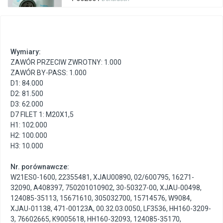
Wymiary:
ZAWÓR PRZECIW ZWROTNY: 1.000
ZAWÓR BY-PASS: 1.000
D1: 84.000
D2: 81.500
D3: 62.000
D7 FILET 1: M20X1,5
H1: 102.000
H2: 100.000
H3: 10.000
Nr. porównawcze:
W21ES0-1600
,
22355481
,
XJAU00890
,
02/600795
,
16271-
32090
,
A408397
,
750201010902
,
30-50327-00
,
XJAU-00498
,
124085-35113
,
15671610
,
305032700
,
15714576
,
W9084
,
XJAU-01138
,
471-00123A
,
00.32.03.0050
,
LF3536
,
HH160-3209-
3
,
76602665
,
K9005618
,
HH160-32093
,
124085-35170
,