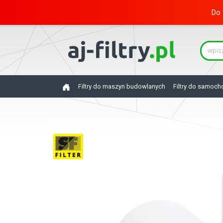
Do 
Filtry do maszyn budowlanych
Filtry do samoc