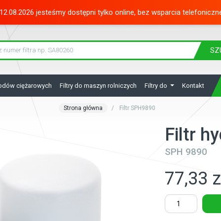
12.08.2026 jesteśmy dostępni tylko online, bez wsparcia telefoniczn
SZ
hodów ciężarowych
Filtry do maszyn rolniczych
Filtry do
Kontakt
Strona główna
Filtr SPH9890
Filtr h
SPH 9890
77,33 z