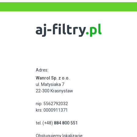
Adres:
Wanrol Sp. z o.o.
ul. Matysiaka 7
22-300 Krasnystaw
nip: 5562792032
krs: 0000911371
tel. (+48)
884 800 551
Obsługujemy lokalizacje: