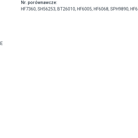
Nr. porównawcze:
HF7360
,
SH56253
,
BT26010
,
HF6005
,
HF6068
,
SPH9890
,
HF6
NE