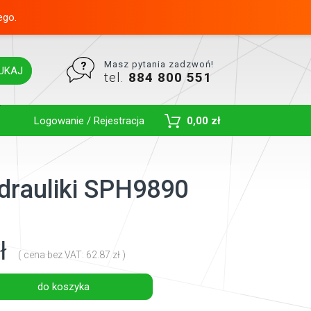
ego.
Masz pytania zadzwoń!
UKAJ
tel.
884 800 551
Toggle Dropdown
Logowanie / Rejestracja
0,00 zł
ydrauliki SPH9890
ł
( cena bez VAT: 62.87 zł )
do koszyka