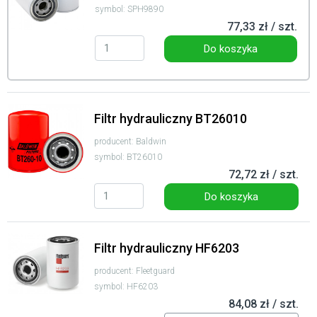
symbol: SPH9890
77,33 zł / szt.
Do koszyka
Filtr hydrauliczny BT26010
producent: Baldwin
symbol: BT26010
72,72 zł / szt.
Do koszyka
Filtr hydrauliczny HF6203
producent: Fleetguard
symbol: HF6203
84,08 zł / szt.