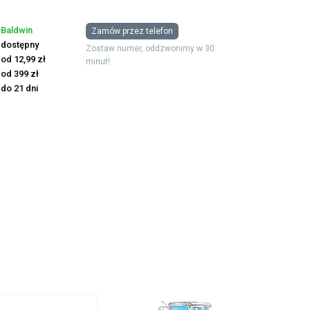
Baldwin
Zamów przez telefon
dostępny
Zostaw numer, oddzwonimy w 30
od 12,99 zł
minut!
od 399 zł
do 21 dni