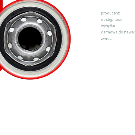
producent:
dostępność:
wysyłka:
darmowa dostawa:
zwrot: