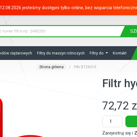
12.08.2026 jesteśmy dostępni tylko online, bez wsparcia telefoniczn
SZ
hodów ciężarowych
Filtry do maszyn rolniczych
Filtry do
Kontakt
Strona główna
Filtr BT26010
Filtr 
72,72 z
Zarejestruj się i
Z