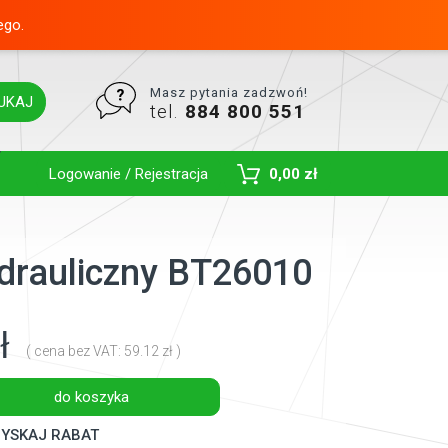
ego.
Masz pytania zadzwoń!
UKAJ
tel.
884 800 551
Toggle Dropdown
Logowanie / Rejestracja
0,00 zł
hydrauliczny BT26010
ł
( cena bez VAT: 59.12 zł )
do koszyka
YSKAJ RABAT