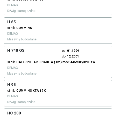
DEMAG
Dźwigi samojezdne
H 65
silnik:
CUMMINS
DEMAG
Maszyny budowlane
H 740 OS
od:
01.1999
do:
12.2001
silnik:
CATERPILLAR
3516DITA ( X2 )
moc:
4459HP/3280KW
DEMAG
Maszyny budowlane
H 95
silnik:
CUMMINS
KTA 19 C
DEMAG
Dźwigi samojezdne
HC 200