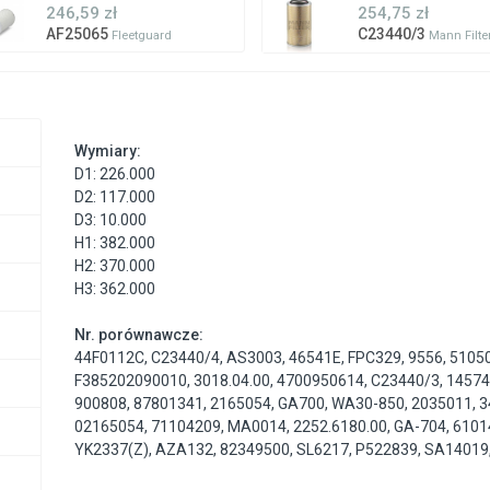
246,59 zł
254,75 zł
AF25065
C23440/3
Fleetguard
Mann Filte
Wymiary:
D1: 226.000
D2: 117.000
D3: 10.000
H1: 382.000
H2: 370.000
H3: 362.000
Nr. porównawcze:
44F0112C
,
C23440/4
,
AS3003
,
46541E
,
FPC329
,
9556
,
5105
F385202090010
,
3018.04.00
,
4700950614
,
C23440/3
,
1457
900808
,
87801341
,
2165054
,
GA700
,
WA30-850
,
2035011
,
3
02165054
,
71104209
,
MA0014
,
2252.6180.00
,
GA-704
,
6101
YK2337(Z)
,
AZA132
,
82349500
,
SL6217
,
P522839
,
SA14019