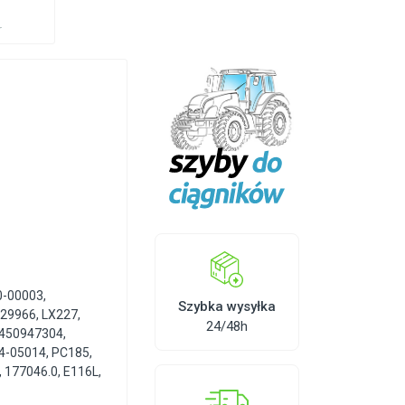
r
0-00003
,
Szybka wysyłka
429966
,
LX227
,
24/48h
450947304
,
4-05014
,
PC185
,
,
177046.0
,
E116L
,