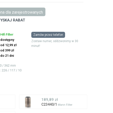
na dla zarejestrowanych
YSKAJ RABAT
Hifi Filter
Zamów przez telefon
dostępny
Zostaw numer, oddzwonimy w 30
od 12,99 zł
minut!
od 399 zł
do 21 dni
70 / 362 mm
ć
: 226 / 117 / 10
189,89 zł
C23440/1
Mann Filter