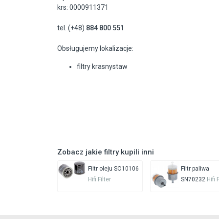
krs: 0000911371
tel. (+48)
884 800 551
Obsługujemy lokalizacje:
filtry krasnystaw
Zobacz jakie filtry kupili inni
Filtr oleju SO10106
Filtr paliwa
Hifi Filter
SN70232
Hifi 