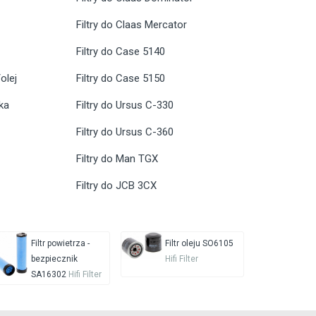
Filtry do Claas Mercator
Filtry do Case 5140
olej
Filtry do Case 5150
ika
Filtry do Ursus C-330
Filtry do Ursus C-360
Filtry do Man TGX
Filtry do JCB 3CX
Filtr powietrza -
Filtr oleju SO6105
bezpiecznik
Hifi Filter
SA16302
Hifi Filter