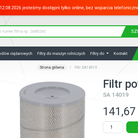
12.08.2026 jesteśmy dostępni tylko online, bez wsparcia telefoniczn
SZ
hodów ciężarowych
Filtry do maszyn rolniczych
Filtry do
Kontakt
Strona główna
Filtr SA14019
Filtr 
SA 14019
141,67 