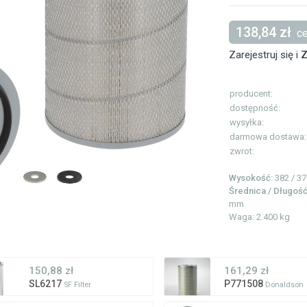
138,84 zł
ce
Zarejestruj się i
Z
producent:
dostępność:
wysyłka:
darmowa dostawa:
zwrot:
Wysokość
: 382 / 3
Średnica / Długoś
mm
Waga: 2.400 kg
150,88 zł
161,29 zł
SL6217
P771508
SF Filter
Donaldson