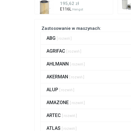
195,62 zł
E116L
Hengst
Zastosowanie w maszynach:
ABG
[ rozwiń ]
AGRIFAC
[ rozwiń ]
AHLMANN
[ rozwiń ]
AKERMAN
[ rozwiń ]
ALUP
[ rozwiń ]
AMAZONE
[ rozwiń ]
ARTEC
[ rozwiń ]
ATLAS
[ rozwiń ]