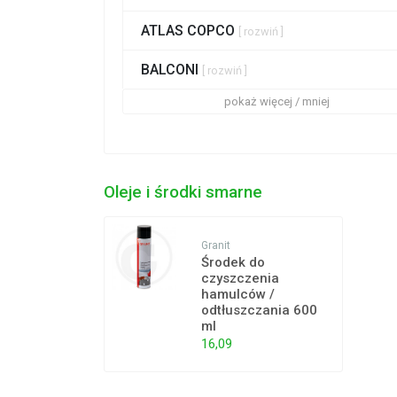
ATLAS COPCO
[ rozwiń ]
BALCONI
[ rozwiń ]
pokaż więcej / mniej
Oleje i środki smarne
Granit
Środek do
czyszczenia
hamulców /
odtłuszczania 600
ml
16,09