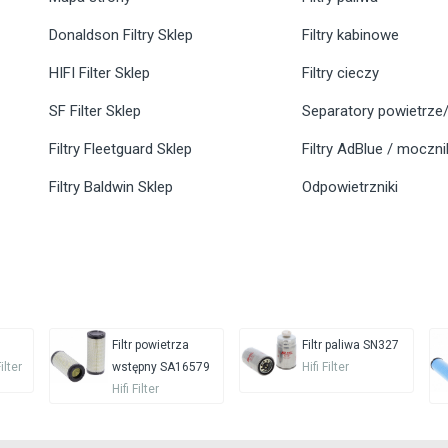
Donaldson Filtry Sklep
Filtry kabinowe
HIFI Filter Sklep
Filtry cieczy
SF Filter Sklep
Separatory powietrze/
Filtry Fleetguard Sklep
Filtry AdBlue / moczn
Filtry Baldwin Sklep
Odpowietrzniki
Filtr powietrza
Filtr paliwa SN327
Filter
wstępny SA16579
Hifi Filter
Hifi Filter