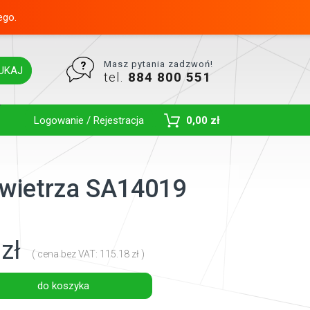
ego.
Masz pytania zadzwoń!
UKAJ
tel.
884 800 551
Toggle Dropdown
Logowanie / Rejestracja
0,00 zł
powietrza SA14019
zł
( cena bez VAT: 115.18 zł )
do koszyka