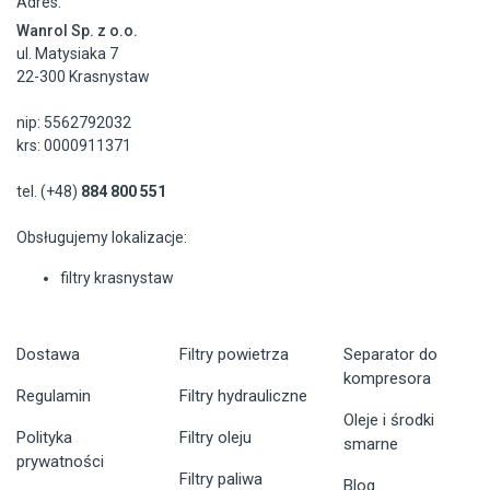
Adres:
Wanrol Sp. z o.o.
ul. Matysiaka 7
22-300 Krasnystaw
nip: 5562792032
krs: 0000911371
tel. (+48)
884 800 551
Obsługujemy lokalizacje:
filtry krasnystaw
Dostawa
Filtry powietrza
Separator do
kompresora
Regulamin
Filtry hydrauliczne
Oleje i środki
Polityka
Filtry oleju
smarne
prywatności
Filtry paliwa
Blog