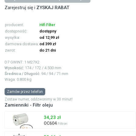
Zarejestruj się i
ZYSKAJ RABAT
producent:
Hifi Filter
dostępność:
dostępny
wysyłka:
od 12,99 zł
darmowa dostawa:
od 399 zł
zwrot:
do 21 dni
D7 GWINT: 1
M27X2
Wysokość
: 174 / 172 / 4.500 mm
Średnica / Długość
: 94 / 94 / 71 mm
Waga: 0.800 kg
Zamów przez telefon
Zostaw numer, oddzwonimy w 30 minut!
Zamienniki - Filtr oleju
34,23 zł
OC604
Filtron