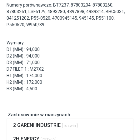
Numery porównawcze: BT7237, 87803204, 87803260,
87803261, LSF5179, 4893280, 4897898, 4989314, BHC5031,
041251202, P55-0520, 4700945145, 945145, P551100,
P550520, W950/39
Wymiary:
D1 (MM) : 94,000
D2 (MM) : 94,000
D3 (MM) : 71,000
D7 FILET 1 : M27X2
H1 (MM) : 174,000
H2 (MM) : 172,000
H3 (MM) : 4,500
Zastosowanie w maszynach:
2 GARENI INDUSTRIE
[ rozwiń ]
2H ENERGY
[ rozwiń ]