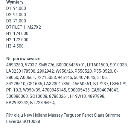
Wymiary:
D1: 94.000
D2: 94.000
D3: 71.000
D7 FILET 1: M27X2
H1: 174.000
H2: 172.000
H3: 4.500
Nr. porównawcze:
4893280
,
57037
,
SM5776
,
S00005435+01
,
LF1601500
,
S010038
,
LA3230178500
,
2992942
,
W950/26
,
P550520
,
P55-0520
,
C-
38050
,
A00661
,
72215353
,
945145
,
504074043
,
5106
,
84228510
,
CS1636
,
LA323017850
,
45660561
,
BT7237
,
LSF5179
,
PP-10.3
,
W950/39
,
4700945145
,
S00005435
,
EA504074043
,
500086363
,
SO10038
,
87803261
,
H19W10
,
4897898
,
EA2992242
,
BT7237MPG
,
Filtr oleju New Holland Massey Ferguson Fendt Claas Grimme
Laverda SO10038