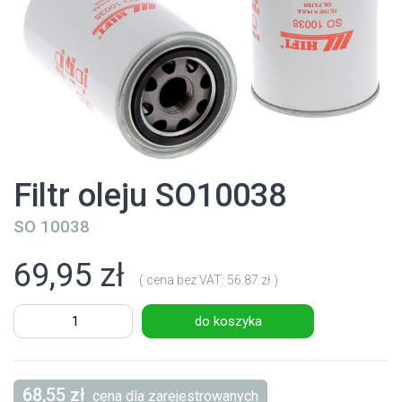
Filtr oleju SO10038
SO 10038
69,95 zł
( cena bez VAT: 56.87 zł )
do koszyka
68,55 zł
cena dla zarejestrowanych