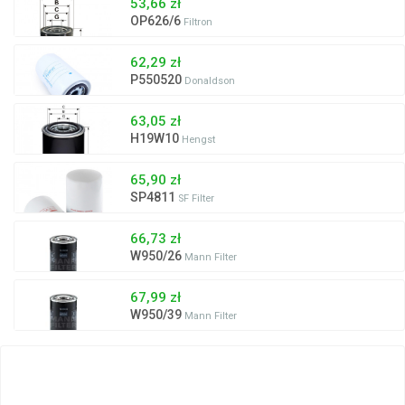
53,66 zł
OP626/6
Filtron
62,29 zł
P550520
Donaldson
63,05 zł
H19W10
Hengst
65,90 zł
SP4811
SF Filter
66,73 zł
W950/26
Mann Filter
67,99 zł
W950/39
Mann Filter