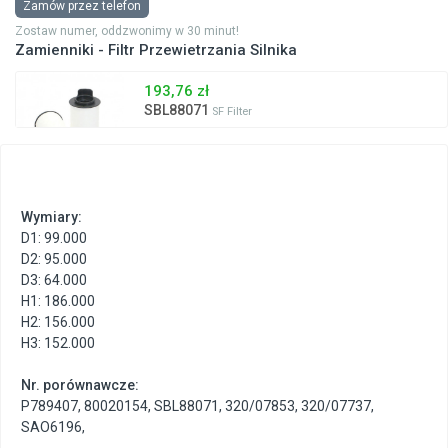
Zamów przez telefon
Zostaw numer, oddzwonimy w 30 minut!
Zamienniki - Filtr Przewietrzania Silnika
193,76 zł
SBL88071
SF Filter
Wymiary:
D1: 99.000
D2: 95.000
D3: 64.000
H1: 186.000
H2: 156.000
H3: 152.000
Nr. porównawcze:
P789407
,
80020154
,
SBL88071
,
320/07853
,
320/07737
,
SAO6196
,