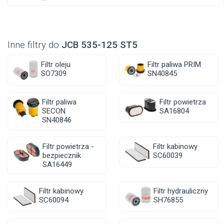
Inne filtry do
JCB 535-125 ST5
Filtr oleju
Filtr paliwa PRIM
SO7309
SN40845
Filtr paliwa
Filtr powietrza
SECON
SA16804
SN40846
Filtr powietrza -
Filtr kabinowy
bezpiecznik
SC60039
SA16449
Filtr kabinowy
Filtr hydrauliczny
SC60094
SH76855