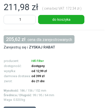
211,98 zł
( cena bez VAT: 172.34 zł )
do koszyka
205,62 zł
cena dla zarejestrowanych
Zarejestruj się i
ZYSKAJ RABAT
producent:
Hifi Filter
dostępność:
dostępny
wysyłka:
od 12,99 zł
darmowa dostawa:
od 399 zł
zwrot:
do 21 dni
Wysokość
: 186 / 156 / 152 mm
Średnica / Długość
: 99 / 95 / 64 mm
Waga: 0.320 kg