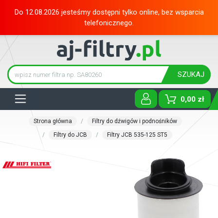
Do 12.08.2026 jesteśmy dostępni tylko online, bez wsparcia
telefonicznego.
SZUKAJ
Tog
0,00 zł
Strona główna
Filtry do dźwigów i podnośników
Filtry do JCB
Filtry JCB 535-125 ST5