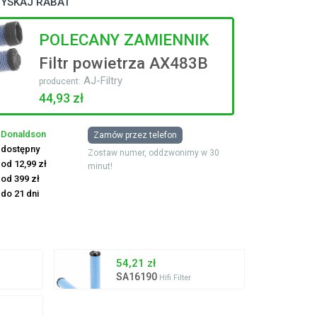
YSKAJ RABAT
POLECANY ZAMIENNIK
Filtr powietrza AX483B
AJ-Filtry
producent:
44,93 zł
Donaldson
Zamów przez telefon
dostępny
Zostaw numer, oddzwonimy w 30
od 12,99 zł
minut!
od 399 zł
do 21 dni
54,21 zł
SA16190
Hifi Filter