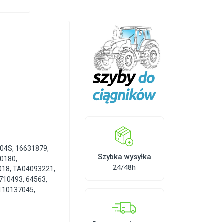
304S
,
16631879
,
Szybka wysyłka
00180
,
24/48h
018
,
TA04093221
,
710493
,
64563
,
110137045
,