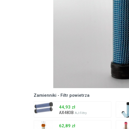
Zamienniki - Filtr powietrza
44,93 zł
AX483B
AJ-Filtry
62,89 zł