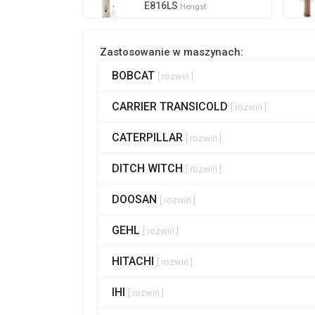
E816LS
Hengst
Zastosowanie w maszynach:
BOBCAT
[ rozwiń ]
CARRIER TRANSICOLD
[ rozwiń ]
CATERPILLAR
[ rozwiń ]
DITCH WITCH
[ rozwiń ]
DOOSAN
[ rozwiń ]
GEHL
[ rozwiń ]
HITACHI
[ rozwiń ]
IHI
[ rozwiń ]