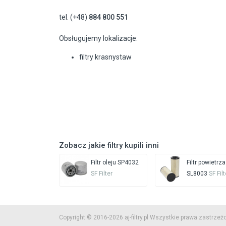
tel. (+48)
884 800 551
Obsługujemy lokalizacje:
filtry krasnystaw
Zobacz jakie filtry kupili inni
Filtr oleju SP4032
Filtr powietrza
SF Filter
SL8003
SF Filt
Copyright © 2016-2026 aj-filtry.pl Wszystkie prawa zastrzeż