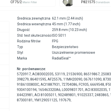
CF75/2
P821575
Mann Filter
Donaldson
Średnica zewnętrzna
62.1 mm (2.44 inch)
Średnica wewnętrzna
45 mm (1.77 inch)
Długość
259.8 mm (10.23 inch)
Std. test skuteczności
ISO 5011
Rodzina filtrów
FPG
Typ
Bezpieczeństwo
Styl
Uszczelnienie promieniowe
Marka
RadialSeal™
Nr. porównawcze:
5720917
,
ACI83002035
,
53119
,
21536900
,
86519867
,
2508
398279
,
86401595
,
AF25576
,
11MH20090
,
067611090
,
873
91B6100800C
,
ACI1887931
,
72704086
,
FC935
,
6669548
,
IF5
9304100194
,
165463320A6
,
L0009831701
,
ACI 83002035
,
1
X4423981
,
ACI 81005011
,
902489801
,
91025337
,
2483865
,
87300181
,
YM129051125
,
197679
,