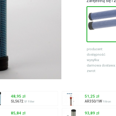
Zarejestruj się i
Z
producent:
dostępność:
wysyłka:
darmowa dostawa:
zwrot:
48,95 zł
51,25 zł
SL5672
AR350/1W
SF Filter
Filtron
85,84 zł
93,89 zł