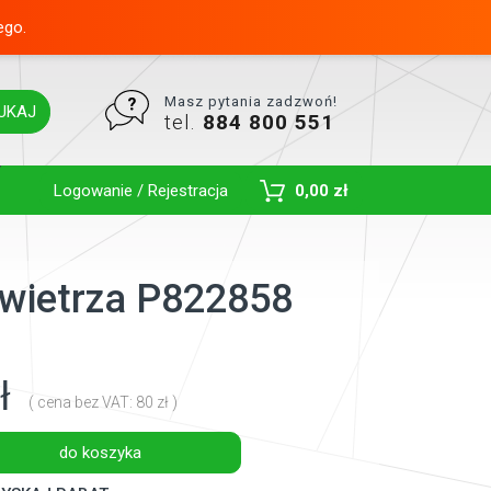
ego.
Masz pytania zadzwoń!
UKAJ
tel.
884 800 551
Toggle Dropdown
Logowanie / Rejestracja
0,00 zł
powietrza P822858
ł
( cena bez VAT: 80 zł )
do koszyka