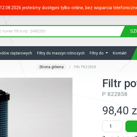
12.08.2026 jesteśmy dostępni tylko online, bez wsparcia telefoniczn
SZ
hodów ciężarowych
Filtry do maszyn rolniczych
Filtry do
Kontakt
Strona główna
Filtr P822858
Filtr 
P 822858
98,40 z