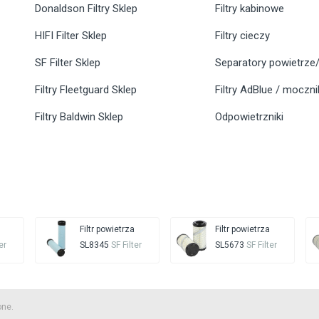
Donaldson Filtry Sklep
Filtry kabinowe
HIFI Filter Sklep
Filtry cieczy
SF Filter Sklep
Separatory powietrze/
Filtry Fleetguard Sklep
Filtry AdBlue / moczn
Filtry Baldwin Sklep
Odpowietrzniki
Filtr powietrza
Filtr powietrza
er
SL8345
SF Filter
SL5673
SF Filter
one.