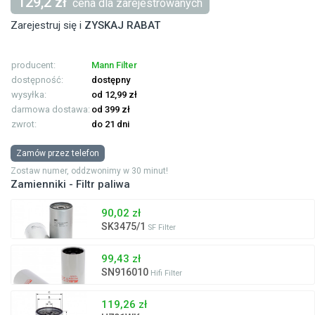
129,2 zł
cena dla zarejestrowanych
Zarejestruj się i
ZYSKAJ RABAT
producent:
Mann Filter
dostępność:
dostępny
wysyłka:
od 12,99 zł
darmowa dostawa:
od 399 zł
zwrot:
do 21 dni
Zamów przez telefon
Zostaw numer, oddzwonimy w 30 minut!
Zamienniki - Filtr paliwa
90,02 zł
SK3475/1
SF Filter
99,43 zł
SN916010
Hifi Filter
119,26 zł