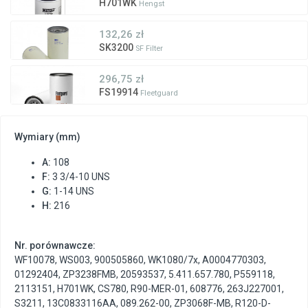
H701WK
Hengst
132,26 zł
SK3200
SF Filter
296,75 zł
FS19914
Fleetguard
Wymiary (mm)
A:
108
F:
3 3/4-10 UNS
G:
1-14 UNS
H:
216
Nr. porównawcze:
WF10078
,
WS003
,
900505860
,
WK1080/7x
,
A0004770303
,
01292404
,
ZP3238FMB
,
20593537
,
5.411.657.780
,
P559118
,
2113151
,
H701WK
,
CS780
,
R90-MER-01
,
608776
,
263J227001
,
S3211
,
13C0833116AA
,
089.262-00
,
ZP3068F-MB
,
R120-D-