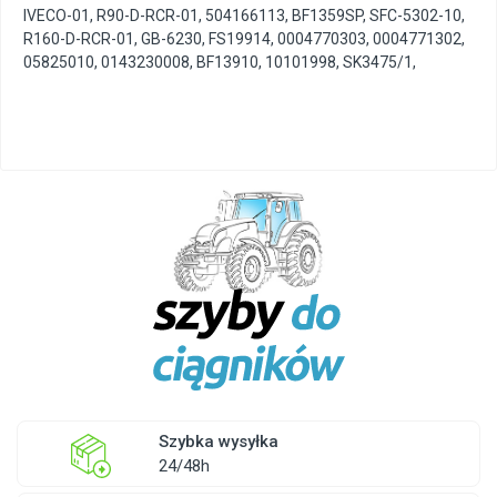
IVECO-01
,
R90-D-RCR-01
,
504166113
,
BF1359SP
,
SFC-5302-10
,
R160-D-RCR-01
,
GB-6230
,
FS19914
,
0004770303
,
0004771302
,
05825010
,
0143230008
,
BF13910
,
10101998
,
SK3475/1
,
Szybka wysyłka
24/48h