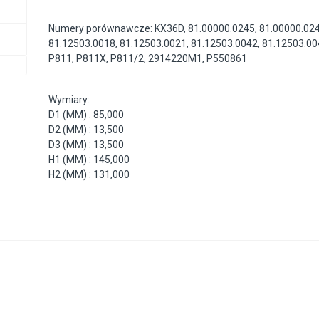
Numery porównawcze: KX36D, 81.00000.0245, 81.00000.024
81.12503.0018, 81.12503.0021, 81.12503.0042, 81.12503.00
P811, P811X, P811/2, 2914220M1, P550861
Wymiary:
D1 (MM) : 85,000
D2 (MM) : 13,500
D3 (MM) : 13,500
H1 (MM) : 145,000
H2 (MM) : 131,000