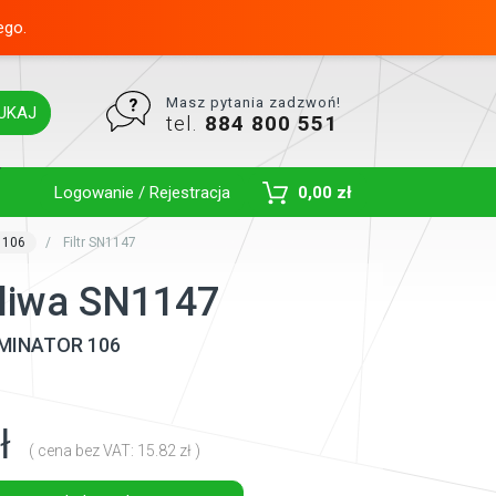
ego.
Masz pytania zadzwoń!
UKAJ
tel.
884 800 551
Toggle Dropdown
Logowanie / Rejestracja
0,00 zł
 106
Filtr SN1147
paliwa SN1147
MINATOR 106
ł
( cena bez VAT: 15.82 zł )