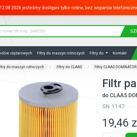
12.08.2026 jesteśmy dostępni tylko online, bez wsparcia telefoniczn
SZ
hodów ciężarowych
Filtry do maszyn rolniczych
Filtry do
Kontakt
iltry do maszyn rolniczych
Filtry do CLAAS
Filtry CLAAS DOMINATOR
Filtr 
do CLAAS DO
SN 1147
19,46 z