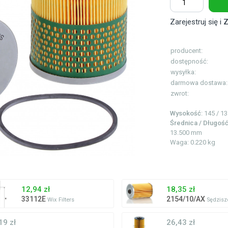
Zarejestruj się i
Z
producent:
dostępność:
wysyłka:
darmowa dostawa:
zwrot:
Wysokość
: 145 / 
Średnica / Długoś
13.500 mm
Waga: 0.220 kg
12,94 zł
18,35 zł
33112E
2154/10/AX
Wix Filters
Sędzisz
19 zł
26,43 zł