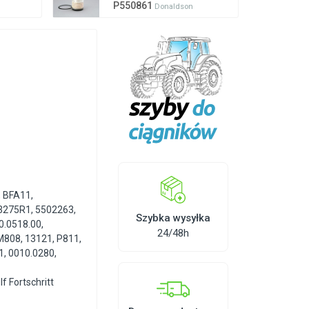
P550861
Donaldson
,
BFA11
,
3275R1
,
5502263
,
Szybka wysyłka
0.0518.00
,
24/48h
M808
,
13121
,
P811
,
1
,
0010.0280
,
f Fortschritt