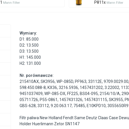
11
P811x
Mann Filter
Mann Filter
Wymiary:
D1: 85.000
D2: 13.500
D3: 13.500
H1: 145.000
H2: 131.000
Nr. porównawcze:
215410AX
,
SK3956
,
WP-085D
,
PF963
,
33112E
,
9709.0029.00
598.450.088-8
,
KX36
,
3216.5936
,
1457431202
,
3.22002
,
113
9451037409
,
WP-085-DX
,
FF225
,
BS04-095
,
2154/10/A
,
290
05711726
,
P55-0861
,
1457431326
,
1457431115
,
SK3955
,
P
GBS-628
,
33112
,
9.20.063.17
,
75485
,
E10KPD10
,
3055650R9
Filtr paliwa New Holland Fendt Same Deutz Claas Case Dewul
Holder Huerlimann Zetor SN1147