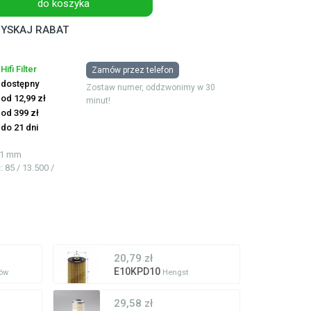
do koszyka
YSKAJ RABAT
Hifi Filter
Zamów przez telefon
dostępny
Zostaw numer, oddzwonimy w 30
od 12,99 zł
minut!
od 399 zł
do 21 dni
131 mm
ć
: 85 / 13.500 /
20,79 zł
E10KPD10
ów
Hengst
29,58 zł