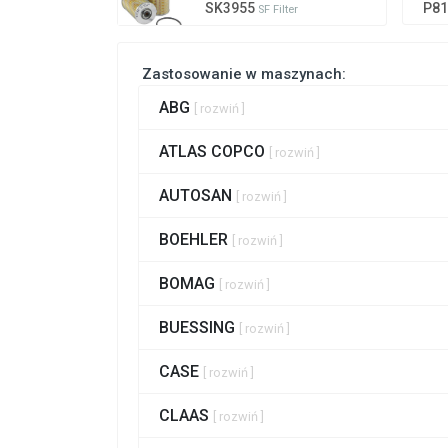
SK3955
P8
SF Filter
Zastosowanie w maszynach:
ABG
[ rozwiń ]
ATLAS COPCO
[ rozwiń ]
AUTOSAN
[ rozwiń ]
BOEHLER
[ rozwiń ]
BOMAG
[ rozwiń ]
BUESSING
[ rozwiń ]
CASE
[ rozwiń ]
CLAAS
[ rozwiń ]