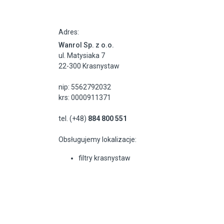
Adres:
Wanrol Sp. z o.o.
ul. Matysiaka 7
22-300 Krasnystaw
nip: 5562792032
krs: 0000911371
tel. (+48)
884 800 551
Obsługujemy lokalizacje:
filtry krasnystaw