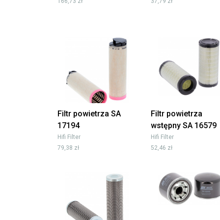
166,73 zł
37,79 zł
Filtr powietrza SA
Filtr powietrza
17194
wstępny SA 16579
Hifi Filter
Hifi Filter
79,38 zł
52,46 zł