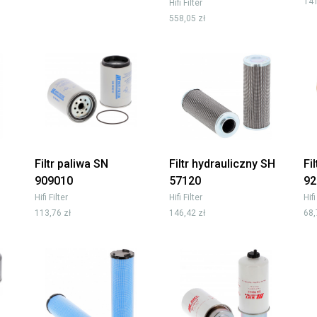
141
Hifi Filter
558,05 zł
Filtr paliwa SN
Filtr hydrauliczny SH
Fi
909010
57120
92
Hifi Filter
Hifi Filter
Hifi
113,76 zł
146,42 zł
68,