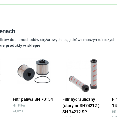
cenach
 filtrów do samochodów ciężarowych, ciągników i maszyn rolniczych
tkie produkty w sklepie
Filtr paliwa SN 70154
Filtr hydrauliczny
Fi
(stary nr SH74212 )
14
Hifi Filter
41,82 zł
SH 74212 SP
Hifi