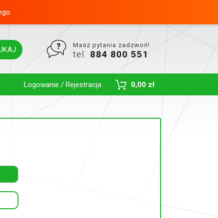
ego.
Masz pytania zadzwoń!
UKAJ
tel.
884 800 551
Toggle Dropdown
Logowanie / Rejestracja
0,00 zł