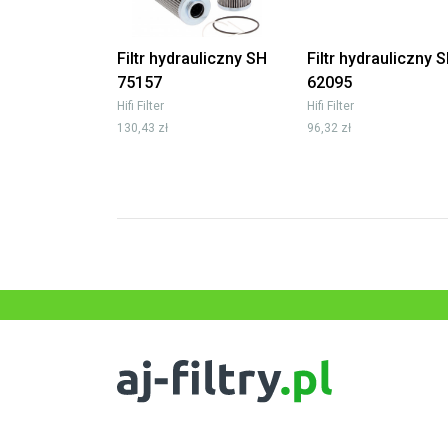
Filtr hydrauliczny SH
Filtr hydrauliczny 
75157
62095
Hifi Filter
Hifi Filter
130,43 zł
96,32 zł