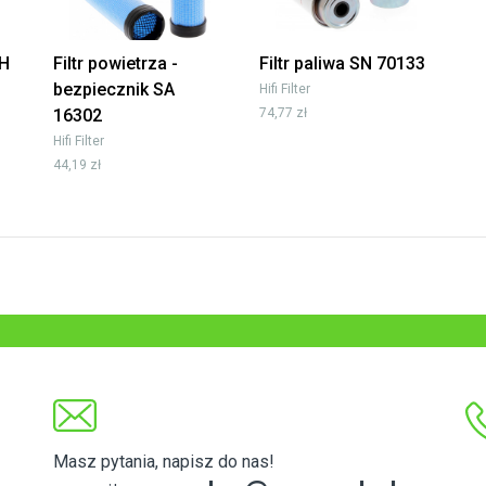
SH
Filtr powietrza -
Filtr paliwa SN 70133
bezpiecznik SA
Hifi Filter
16302
74,77 zł
Hifi Filter
44,19 zł
Masz pytania, napisz do nas!