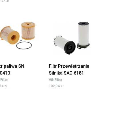
,67 zł
ltr paliwa SN
Filtr Przewietrzania
0410
Silnika SAO 6181
 Filter
Hifi Filter
74 zł
102,94 zł