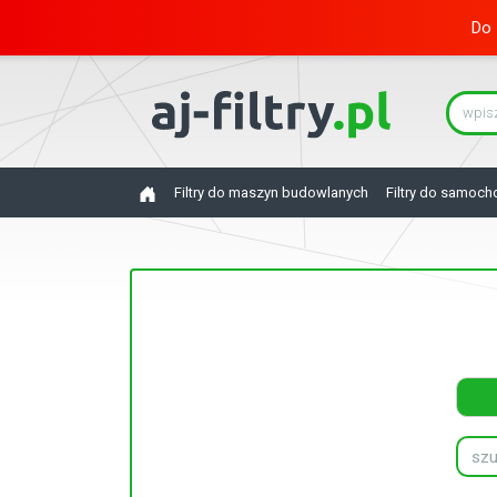
Do 
Filtry do maszyn budowlanych
Filtry do samoc