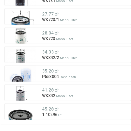
WK731
Mann Filter
27,77 zł
WK723/1
Mann Filter
28,04 zł
WK723
Mann Filter
34,33 zł
WK842/2
Mann Filter
35,20 zł
P553004
Donaldson
41,28 zł
WK842
Mann Filter
45,28 zł
1.10296
Dt