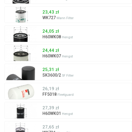
23,43 zł
WK727
Mann Filter
24,05 zł
H60WK08
Hengst
24,44 zł
H60WK07
Hengst
25,31 zł
SK3600/2
SF Filter
26,19 zł
FF5018
Fleetguard
27,39 zł
H60WK01
Hengst
27,65 zł