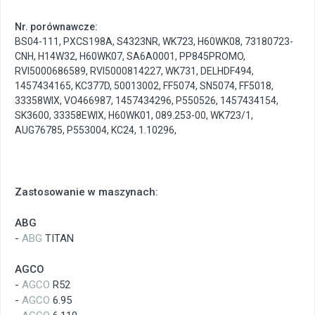
Nr. porównawcze:
BS04-111
,
PXCS198A
,
S4323NR
,
WK723
,
H60WK08
,
73180723-
CNH
,
H14W32
,
H60WK07
,
SA6A0001
,
PP845PROMO
,
RVI5000686589
,
RVI5000814227
,
WK731
,
DELHDF494
,
1457434165
,
KC377D
,
50013002
,
FF5074
,
SN5074
,
FF5018
,
33358WIX
,
VO466987
,
1457434296
,
P550526
,
1457434154
,
SK3600
,
33358EWIX
,
H60WK01
,
089.253-00
,
WK723/1
,
AUG76785
,
P553004
,
KC24
,
1.10296
,
Zastosowanie w maszynach:
ABG
-
ABG
TITAN
AGCO
-
AGCO
R52
-
AGCO
6.95