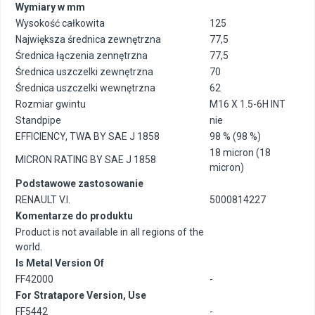
Wymiary w mm
Wysokość całkowita
125
Największa średnica zewnętrzna
77,5
Średnica łączenia zennętrzna
77,5
Średnica uszczelki zewnętrzna
70
Średnica uszczelki wewnętrzna
62
Rozmiar gwintu
M16 X 1.5-6H INT
Standpipe
nie
EFFICIENCY, TWA BY SAE J 1858
98 % (98 %)
18 micron (18
MICRON RATING BY SAE J 1858
micron)
Podstawowe zastosowanie
RENAULT V.I.
5000814227
Komentarze do produktu
Product is not available in all regions of the
world.
Is Metal Version Of
FF42000
-
For Stratapore Version, Use
FF5442
-