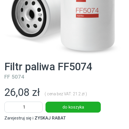
Filtr paliwa FF5074
FF 5074
26,08 zł
( cena bez VAT: 21.2 zł )
do koszyka
Zarejestruj się i
ZYSKAJ RABAT