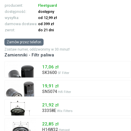
producent:
Fleetguard
dostępność:
dostępny
wysyłka:
od 12,99 zł
darmowa dostawa:
od 399 zł
zwrot:
do 21 dni
Zamów przez telefon
Zostaw numer, oddzwonimy w 30 minut!
Zamienniki - Filtr paliwa
17,06 zł
SK3600
SF Filter
19,91 zł
SN5074
Hifi Filter
21,92 zł
33358E
Wix Filters
22,85 zł
H14W32
Hengst