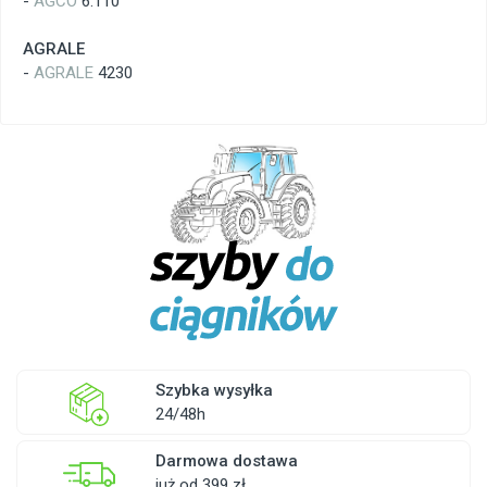
-
AGCO
6.110
AGRALE
-
AGRALE
4230
Szybka wysyłka
24/48h
Darmowa dostawa
już od 399 zł