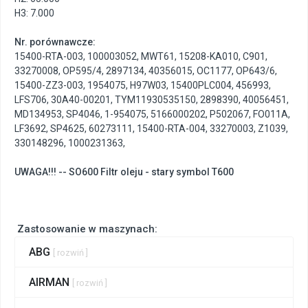
H3: 7.000
Nr. porównawcze:
15400-RTA-003
,
100003052
,
MWT61
,
15208-KA010
,
C901
,
33270008
,
OP595/4
,
2897134
,
40356015
,
OC1177
,
OP643/6
,
15400-ZZ3-003
,
1954075
,
H97W03
,
15400PLC004
,
456993
,
LFS706
,
30A40-00201
,
TYM11930535150
,
2898390
,
40056451
,
MD134953
,
SP4046
,
1-954075
,
5166000202
,
P502067
,
FO011A
,
LF3692
,
SP4625
,
60273111
,
15400-RTA-004
,
33270003
,
Z1039
,
330148296
,
1000231363
,
UWAGA!!! -- SO600 Filtr oleju - stary symbol T600
Zastosowanie w maszynach:
ABG
[ rozwiń ]
AIRMAN
[ rozwiń ]