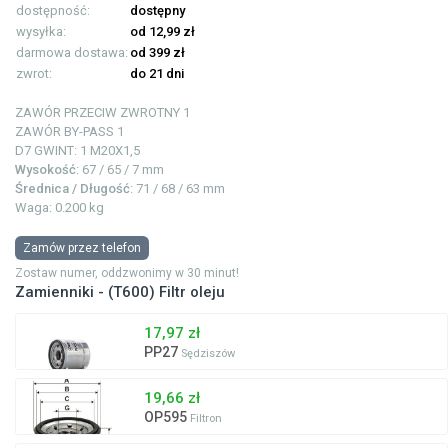
dostępność:
dostępny
wysyłka:
od 12,99 zł
darmowa dostawa:
od 399 zł
zwrot:
do 21 dni
ZAWÓR PRZECIW ZWROTNY
1
ZAWÓR BY-PASS
1
D7 GWINT: 1
M20X1,5
Wysokość
: 67 / 65 / 7 mm
Średnica / Długość
: 71 / 68 / 63 mm
Waga: 0.200 kg
Zamów przez telefon
Zostaw numer, oddzwonimy w 30 minut!
Zamienniki - (T600) Filtr oleju
17,97 zł
PP27
Sędziszów
19,66 zł
OP595
Filtron