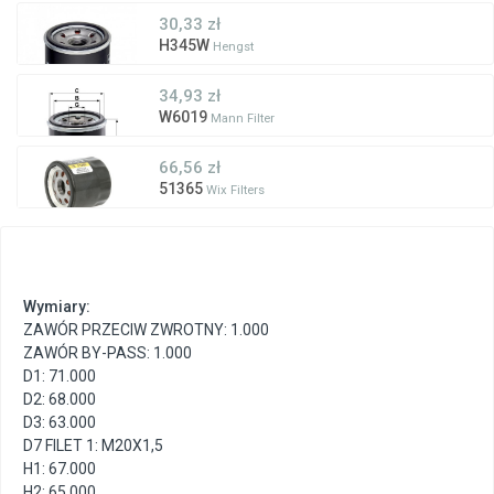
30,33 zł
H345W
Hengst
34,93 zł
W6019
Mann Filter
66,56 zł
51365
Wix Filters
Wymiary:
ZAWÓR PRZECIW ZWROTNY: 1.000
ZAWÓR BY-PASS: 1.000
D1: 71.000
D2: 68.000
D3: 63.000
D7 FILET 1: M20X1,5
H1: 67.000
H2: 65.000