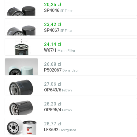
20,25 zł
SP4046
SF Filter
23,42 zł
SP4067
SF Filter
24,14 zł
W67/1
Mann Filter
26,68 zł
P502067
Donaldson
27,06 zł
OP643/6
Filtron
28,20 zł
OP595/4
Filtron
28,77 zł
LF3692
Fleetguard