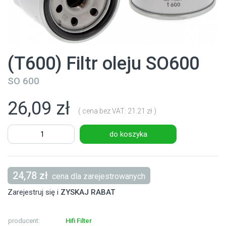
(T600) Filtr oleju SO600
SO 600
26,09 zł
( cena bez VAT: 21.21 zł )
do koszyka
24,78 zł
cena dla zarejestrowanych
Zarejestruj się i
ZYSKAJ RABAT
producent:
Hifi Filter