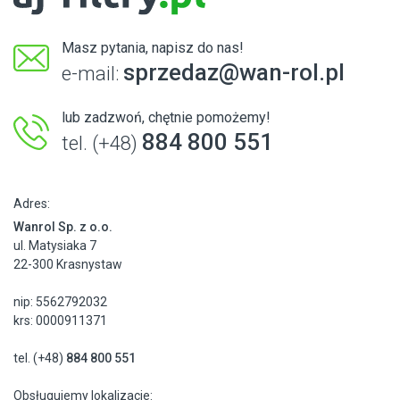
Masz pytania, napisz do nas!
sprzedaz@wan-rol.pl
e-mail:
lub zadzwoń, chętnie pomożemy!
884 800 551
tel. (+48)
Adres:
Wanrol Sp. z o.o.
ul. Matysiaka 7
22-300 Krasnystaw
nip: 5562792032
krs: 0000911371
tel. (+48)
884 800 551
Obsługujemy lokalizacje: