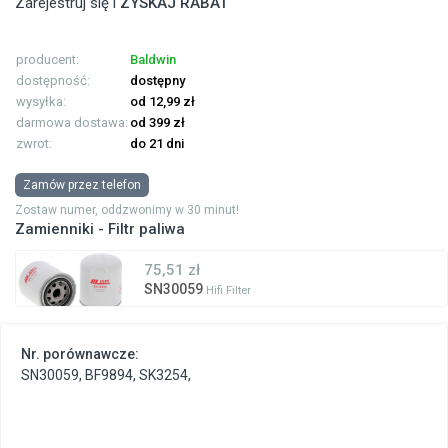
Zarejestruj się i
ZYSKAJ RABAT
producent:
Baldwin
dostępność:
dostępny
wysyłka:
od 12,99 zł
darmowa dostawa:
od 399 zł
zwrot:
do 21 dni
Zamów przez telefon
Zostaw numer, oddzwonimy w 30 minut!
Zamienniki - Filtr paliwa
75,51 zł
SN30059
Hifi Filter
Nr. porównawcze:
SN30059
,
BF9894
,
SK3254
,