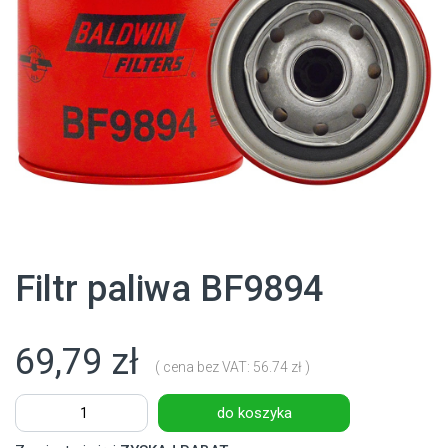
Filtr paliwa BF9894
69,79 zł
( cena bez VAT: 56.74 zł )
do koszyka