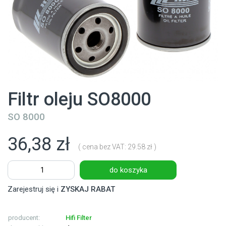
Filtr oleju SO8000
SO 8000
36,38 zł
( cena bez VAT: 29.58 zł )
do koszyka
Zarejestruj się i
ZYSKAJ RABAT
producent:
Hifi Filter