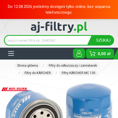
Do 12.08.2026 jesteśmy dostępni tylko online, bez wsparcia
telefonicznego.
SZUKAJ
Tog
0,00 zł
Strona główna
Filtry do odkurzaczy i zamiatarek
Filtry do KÄRCHER
Filtry KÄRCHER MC 130