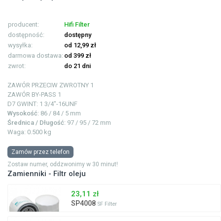
producent:
Hifi Filter
dostępność:
dostępny
wysyłka:
od 12,99 zł
darmowa dostawa:
od 399 zł
zwrot:
do 21 dni
ZAWÓR PRZECIW ZWROTNY
1
ZAWÓR BY-PASS
1
D7 GWINT: 1
3/4"-16UNF
Wysokość
: 86 / 84 / 5 mm
Średnica / Długość
: 97 / 95 / 72 mm
Waga: 0.500 kg
Zamów przez telefon
Zostaw numer, oddzwonimy w 30 minut!
Zamienniki - Filtr oleju
23,11 zł
SP4008
SF Filter