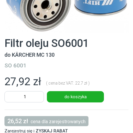
Filtr oleju SO6001
do KÄRCHER MC 130
SO 6001
27,92 zł
( cena bez VAT: 22.7 zł )
do koszyka
26,52 zł
cena dla zarejestrowanych
Zarejestruj się i
ZYSKAJ RABAT