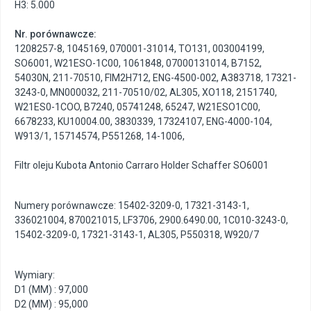
H3: 5.000
Nr. porównawcze:
1208257-8
,
1045169
,
070001-31014
,
TO131
,
003004199
,
SO6001
,
W21ESO-1C00
,
1061848
,
07000131014
,
B7152
,
54030N
,
211-70510
,
FIM2H712
,
ENG-4500-002
,
A383718
,
17321-
3243-0
,
MN000032
,
211-70510/02
,
AL305
,
XO118
,
2151740
,
W21ES0-1COO
,
B7240
,
05741248
,
65247
,
W21ESO1C00
,
6678233
,
KU10004.00
,
3830339
,
17324107
,
ENG-4000-104
,
W913/1
,
15714574
,
P551268
,
14-1006
,
Filtr oleju Kubota Antonio Carraro Holder Schaffer SO6001
Numery porównawcze: 15402-3209-0, 17321-3143-1,
336021004, 870021015, LF3706, 2900.6490.00, 1C010-3243-0,
15402-3209-0, 17321-3143-1, AL305, P550318, W920/7
Wymiary:
D1 (MM) : 97,000
D2 (MM) : 95,000