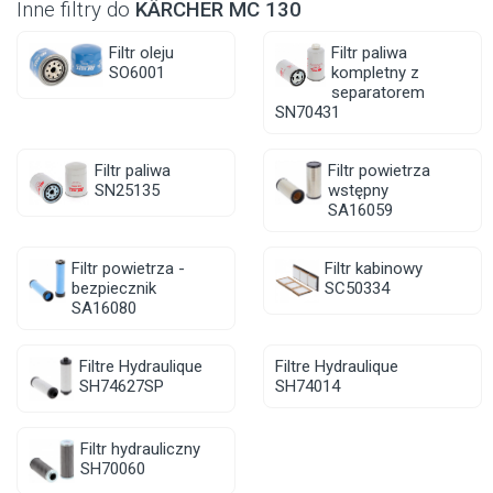
Inne filtry do
KÄRCHER MC 130
Filtr oleju
Filtr paliwa
SO6001
kompletny z
separatorem
SN70431
Filtr paliwa
Filtr powietrza
SN25135
wstępny
SA16059
Filtr powietrza -
Filtr kabinowy
bezpiecznik
SC50334
SA16080
Filtre Hydraulique
Filtre Hydraulique
SH74627SP
SH74014
Filtr hydrauliczny
SH70060