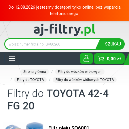
Do 12.08.2026 jesteśmy dostępni tylko online, bez wsparcia
telefonicznego.
SZUKAJ
Tog
0,00 zł
Strona główna
Filtry do wózków widłowych
Filtry do TOYOTA
Filtry do wózków widłowych TOYOTA
Filtry do
TOYOTA 42-4
FG 20
Filtr oleju SO6001