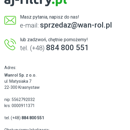
Masz pytania, napisz do nas!
sprzedaz@wan-rol.pl
e-mail:
lub zadzwoń, chętnie pomożemy!
884 800 551
tel. (+48)
Adres:
Wanrol Sp. z o.o.
ul. Matysiaka 7
22-300 Krasnystaw
nip: 5562792032
krs: 0000911371
tel. (+48)
884 800 551
Obsługujemy lokalizacje: