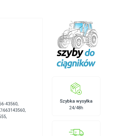
Szybka wysyłka
66-43560
,
24/48h
K1663143560
,
555
,