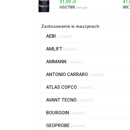
31,00 zł
41,
H607WK
WK
Hengst
Zastosowanie w maszynach:
AEBI
[ rozwiń ]
AMLIFT
[ rozwiń ]
AMMANN
[ rozwiń ]
ANTONIO CARRARO
[ rozwiń ]
ATLAS COPCO
[ rozwiń ]
AVANT TECNO
[ rozwiń ]
BOURGOIN
[ rozwiń ]
GEOPROBE
[ rozwiń ]