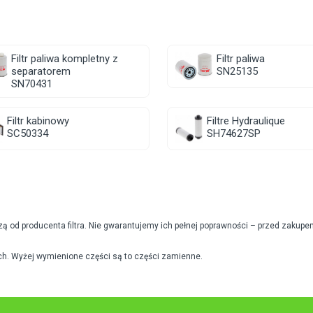
Filtr paliwa kompletny z
Filtr paliwa
separatorem
SN25135
SN70431
Filtr kabinowy
Filtre Hydraulique
SC50334
SH74627SP
od producenta filtra. Nie gwarantujemy ich pełnej poprawności – przed zakupe
h. Wyżej wymienione części są to części zamienne.