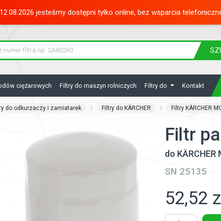
12.08.2026 jesteśmy dostępni tylko online, bez wsparcia telefoniczn
SZ
hodów ciężarowych
Filtry do maszyn rolniczych
Filtry do
Kontakt
try do odkurzaczy i zamiatarek
Filtry do KÄRCHER
Filtry KÄRCHER M
Filtr 
do KÄRCHER 
SN 25135
52,52 z