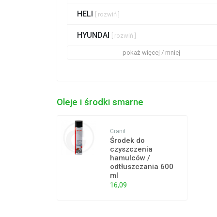
HELI
[ rozwiń ]
HYUNDAI
[ rozwiń ]
pokaż więcej / mniej
Oleje i środki smarne
Granit
Środek do
czyszczenia
hamulców /
odtłuszczania 600
ml
16,09