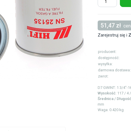
51,47 zł
cena
Zarejestruj się i
Z
producent:
dostępność:
wysyłka:
darmowa dostawa:
zwrot:
D7 GWINT: 1
3/4"-1
Wysokość
: 117 / 4
Średnica / Długoś
mm
Waga: 0.420 kg