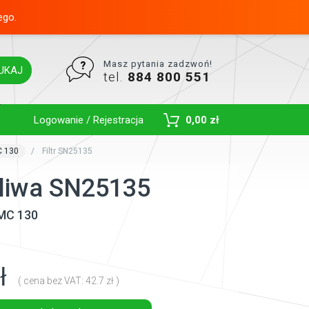
ego.
Masz pytania zadzwoń!
UKAJ
tel.
884 800 551
Toggle Dropdown
Logowanie / Rejestracja
0,00 zł
C 130
Filtr SN25135
paliwa SN25135
MC 130
ł
( cena bez VAT: 42.7 zł )