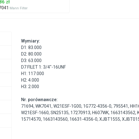
86 zł
7041
Mann Filter
Wymiary:
D1: 83.000
D2: 80.000
D3: 63.000
D7 FILET 1: 3/4"-16UNF
H1: 117.000
H2: 4.000
H3: 2.000
Nr. porównawcze:
71694
,
WK7041
,
W21ESF-1G00
,
1G772-4356-0
,
795541
,
HH1
W21ESF-1660
,
SN25135
,
17270913
,
H607WK
,
1663143562
,
15714570
,
1663143560
,
16631-4356-0
,
XJBT1555
,
XJBT01