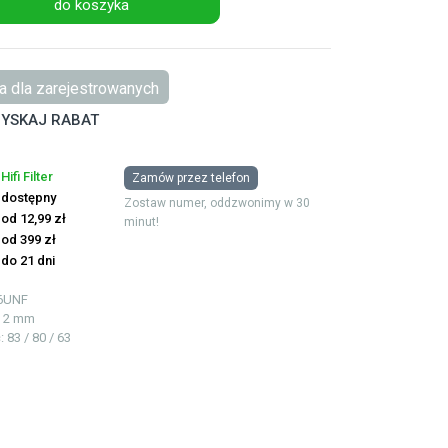
do koszyka
 dla zarejestrowanych
YSKAJ RABAT
Hifi Filter
Zamów przez telefon
dostępny
Zostaw numer, oddzwonimy w 30
od 12,99 zł
minut!
od 399 zł
do 21 dni
6UNF
 / 2 mm
ć
: 83 / 80 / 63