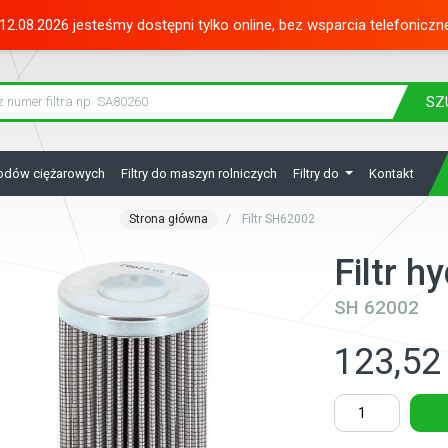
12.08.2026 jesteśmy dostępni tylko online, bez wsparcia telefoniczn
SZ
hodów ciężarowych
Filtry do maszyn rolniczych
Filtry do
Kontakt
Strona główna
Filtr SH62002
Filtr 
SH 62002
123,52 