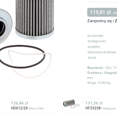
119,81 zł
ce
Zarejestruj się i
Z
producent:
dostępność:
wysyłka:
darmowa dostawa:
zwrot:
Wysokość
: 120 / 
Średnica / Długoś
mm
Waga: 0.240 kg
126,46 zł
131,56 zł
HD612/2X
HF35258
Mann Filter
Fleetguard