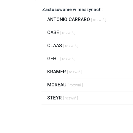
Zastosowanie w maszynach:
ANTONIO CARRARO
[ rozwiń ]
CASE
[ rozwiń ]
CLAAS
[ rozwiń ]
GEHL
[ rozwiń ]
KRAMER
[ rozwiń ]
MOREAU
[ rozwiń ]
STEYR
[ rozwiń ]