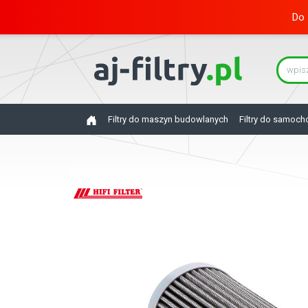
Do 
Filtry do maszyn budowlanych
Filtry do samoc