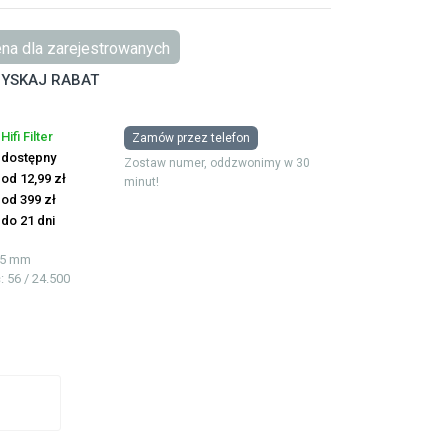
na dla zarejestrowanych
YSKAJ RABAT
Hifi Filter
Zamów przez telefon
dostępny
Zostaw numer, oddzwonimy w 30
od 12,99 zł
minut!
od 399 zł
do 21 dni
115 mm
ć
: 56 / 24.500