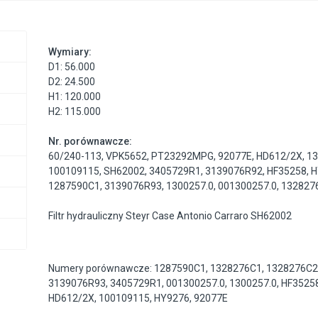
Wymiary:
D1: 56.000
D2: 24.500
H1: 120.000
H2: 115.000
Nr. porównawcze:
60/240-113
,
VPK5652
,
PT23292MPG
,
92077E
,
HD612/2X
,
1
100109115
,
SH62002
,
3405729R1
,
3139076R92
,
HF35258
,
H
1287590C1
,
3139076R93
,
1300257.0
,
001300257.0
,
132827
Filtr hydrauliczny Steyr Case Antonio Carraro SH62002
Numery porównawcze: 1287590C1, 1328276C1, 1328276C2
3139076R93, 3405729R1, 001300257.0, 1300257.0, HF35258
HD612/2X, 100109115, HY9276, 92077E