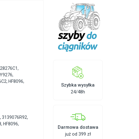
328276C1
,
Y9276
,
6C2
,
HF8096
,
Szybka wysyłka
24/48h
, 3139076R92,
, HF8096,
Darmowa dostawa
już od 399 zł