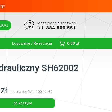
ego.
Masz pytania zadzwoń!
UKAJ
tel.
884 800 551
Toggle Dropdown
Logowanie / Rejestracja
0,00 zł
hydrauliczny SH62002
zł
( cena bez VAT: 100.42 zł )
do koszyka