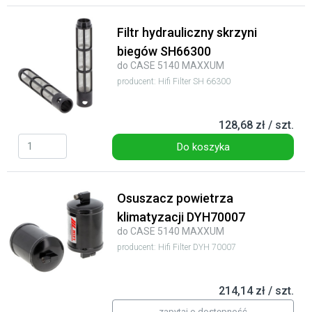
Filtr hydrauliczny skrzyni
biegów SH66300
do CASE 5140 MAXXUM
producent: Hifi Filter SH 66300
128,68 zł / szt.
Do koszyka
Osuszacz powietrza
klimatyzacji DYH70007
do CASE 5140 MAXXUM
producent: Hifi Filter DYH 70007
214,14 zł / szt.
zapytaj o dostępność