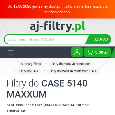
Do 12.08.2026 jesteśmy dostępni tylko online, bez wsparcia
telefonicznego.
SZUKAJ
Tog
0,00 zł
Strona główna
Filtry do maszyn rolniczych
Filtry do CASE
Filtry do maszyn rolniczych CASE
Filtry do
CASE 5140
MAXXUM
od
01.1990
r. do
12.1997
(
4X4
) silnik:
CASE
6T-590
moc:
110HP/81KW