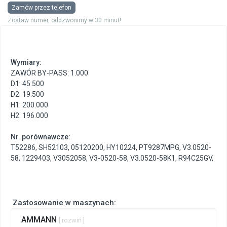
Zamów przez telefon
Zostaw numer, oddzwonimy w 30 minut!
Wymiary:
ZAWÓR BY-PASS: 1.000
D1: 45.500
D2: 19.500
H1: 200.000
H2: 196.000
Nr. porównawcze:
T52286
,
SH52103
,
05120200
,
HY10224
,
PT9287MPG
,
V3.0520-
58
,
1229403
,
V3052058
,
V3-0520-58
,
V3.0520-58K1
,
R94C25GV
,
Zastosowanie w maszynach:
AMMANN
[ rozwiń ]