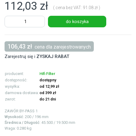
112,03 zł
( cena bez VAT: 91.08 zł )
do koszyka
106,43 zł
cena dla zarejestrowanych
Zarejestruj się i
ZYSKAJ RABAT
producent:
Hifi Filter
dostępność:
dostępny
wysyłka:
od 12,99 zł
darmowa dostawa:
od 399 zł
zwrot:
do 21 dni
ZAWÓR BY-PASS
1
Wysokość
: 200 / 196 mm
Średnica / Długość
: 45.500 / 19.500 mm
Waga: 0.280 kg