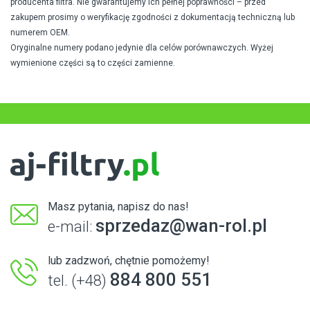
producenta filtra. Nie gwarantujemy ich pełnej poprawności – przed
zakupem prosimy o weryfikację zgodności z dokumentacją techniczną lub
numerem OEM.
Oryginalne numery podano jedynie dla celów porównawczych. Wyżej
wymienione części są to części zamienne.
Masz pytania, napisz do nas!
sprzedaz@wan-rol.pl
e-mail:
lub zadzwoń, chętnie pomożemy!
884 800 551
tel. (+48)