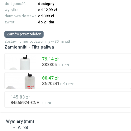
dostępność:
dostępny
wysyłka:
od 12,99 zł
darmowa dostawa:
od 399 zł
zwrot:
do 21 dni
Zamów przez telefon
Zostaw numer, oddzwonimy w 30 minut!
Zamienniki - Filtr paliwa
79,14 zł
SK3305
SF Filter
80,47 zł
SN70241
Hifi Filter
145,83 zł
84565924-CNH
OE CNH
Wymiary (mm)
A : 88