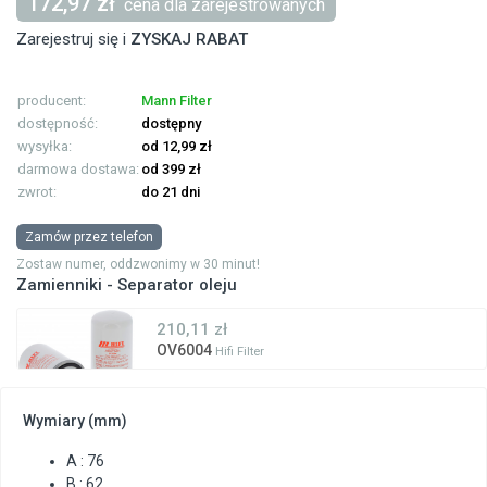
172,97 zł
cena dla zarejestrowanych
Zarejestruj się i
ZYSKAJ RABAT
producent:
Mann Filter
dostępność:
dostępny
wysyłka:
od 12,99 zł
darmowa dostawa:
od 399 zł
zwrot:
do 21 dni
Zamów przez telefon
Zostaw numer, oddzwonimy w 30 minut!
Zamienniki - Separator oleju
210,11 zł
OV6004
Hifi Filter
Wymiary (mm)
A : 76
B : 62