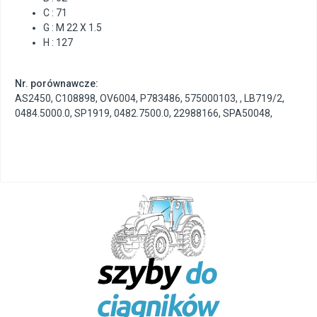
C : 71
G : M 22 X 1.5
H : 127
Nr. porównawcze:
AS2450
,
C108898
,
OV6004
,
P783486
,
575000103
,
,
LB719/2
,
0484.5000.0
,
SP1919
,
0482.7500.0
,
22988166
,
SPA50048
,