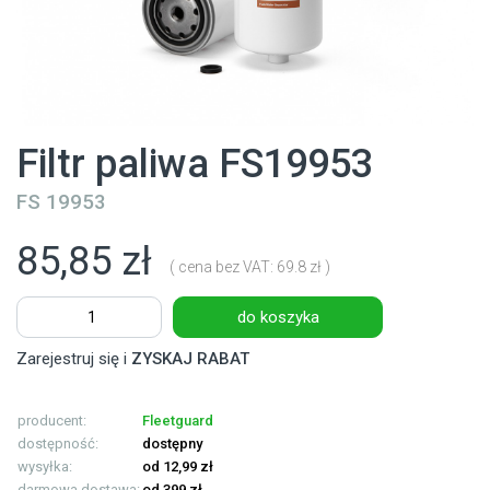
Filtr paliwa FS19953
FS 19953
85,85 zł
( cena bez VAT: 69.8 zł )
do koszyka
Zarejestruj się i
ZYSKAJ RABAT
producent:
Fleetguard
dostępność:
dostępny
wysyłka:
od 12,99 zł
darmowa dostawa:
od 399 zł