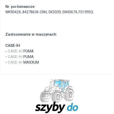
Nr. porównawcze:
WK9042X
,
84278636-CNH
,
SK3339
,
SN40674
,
FS19953
,
Zastosowanie w maszynach:
CASE-IH
-
CASE-IH
PUMA
-
CASE-IH
PUMA
-
CASE-IH
MAXXUM