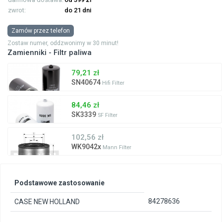
zwrot:
do 21 dni
Zamów przez telefon
Zostaw numer, oddzwonimy w 30 minut!
Zamienniki - Filtr paliwa
79,21 zł
SN40674
Hifi Filter
84,46 zł
SK3339
SF Filter
102,56 zł
WK9042x
Mann Filter
Podstawowe zastosowanie
84278636
CASE NEW HOLLAND