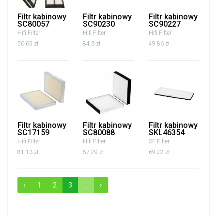
Filtr kabinowy
Filtr kabinowy
Filtr kabinowy
SC80057
SC90230
SC90227
Hifi Filter
Hifi Filter
Hifi Filter
50.65 zł
84.3 zł
49.86 zł
Filtr kabinowy
Filtr kabinowy
Filtr kabinowy
SC17159
SC80088
SKL46354
Hifi Filter
Hifi Filter
SF Filter
81.13 zł
57.29 zł
69.22 zł
‹
1
2
3
...
›