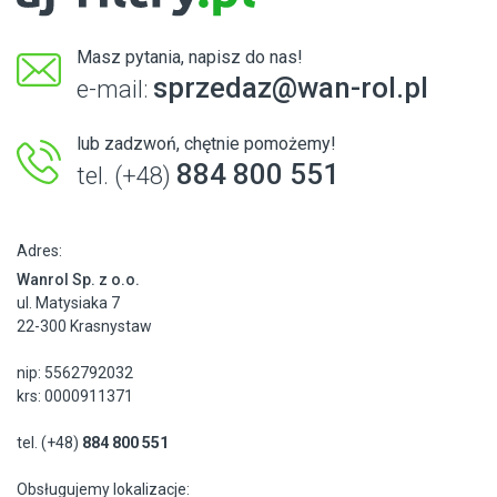
Masz pytania, napisz do nas!
sprzedaz@wan-rol.pl
e-mail:
lub zadzwoń, chętnie pomożemy!
884 800 551
tel. (+48)
Adres:
Wanrol Sp. z o.o.
ul. Matysiaka 7
22-300 Krasnystaw
nip: 5562792032
krs: 0000911371
tel. (+48)
884 800 551
Obsługujemy lokalizacje: