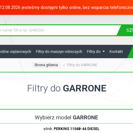
12.08.2026 jesteśmy dostępni tylko online, bez wsparcia telefoniczn
SZ
hodów ciężarowych
Filtry do maszyn rolniczych
Filtry do
Kontakt
Strona główna
Filtry do GARRONE
Filtry do
GARRONE
Wybierz model
GARRONE
silnik:
PERKINS
1104B-44
DIESEL