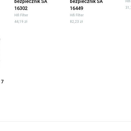
bezpiecznik SA
bezpiecznik SA
Hifi
16302
16449
31,
Hifi Filter
Hifi Filter
44,19 zł
82,23 zł
17