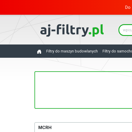
Do 
Filtry do maszyn budowlanych
Filtry do samoc
MCRH