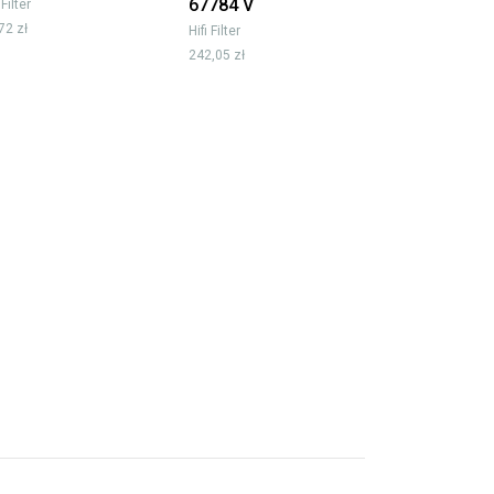
67784 V
 Filter
72 zł
Hifi Filter
242,05 zł