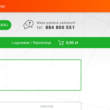
ego.
Masz pytania zadzwoń!
UKAJ
tel.
884 800 551
Toggle Dropdown
Logowanie / Rejestracja
0,00 zł
GARRONE