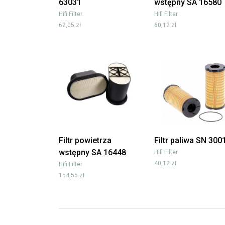
63031
wstępny SA 16580
Hifi Filter
Hifi Filter
62,05 zł
60,12 zł
Filtr powietrza
Filtr paliwa SN 300
wstępny SA 16448
Hifi Filter
40,12 zł
Hifi Filter
154,55 zł