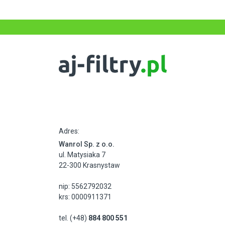
Adres:
Wanrol Sp. z o.o.
ul. Matysiaka 7
22-300 Krasnystaw
nip: 5562792032
krs: 0000911371
tel. (+48)
884 800 551