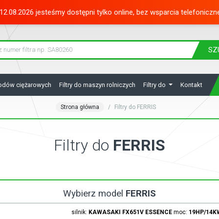
12.08.2026 jesteśmy dostępni tylko online, bez wsparcia telefoniczn
SZ
hodów ciężarowych
Filtry do maszyn rolniczych
Filtry do
Kontakt
Strona główna
Filtry do FERRIS
Filtry do
FERRIS
Wybierz model
FERRIS
silnik:
KAWASAKI
FX651V
ESSENCE
moc:
19HP/14K