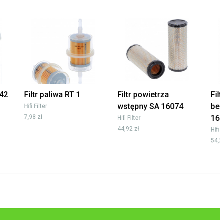
042
Filtr paliwa RT 1
Filtr powietrza
Fi
wstępny SA 16074
be
Hifi Filter
7,98 zł
16
Hifi Filter
44,92 zł
Hifi
54,