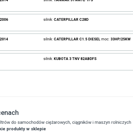
.2014
silnik:
YANMAR
3TNM72-1FS
.2006
silnik:
CATERPILLAR
C28D
.2014
silnik:
CATERPILLAR
C1.5
DIESEL
moc:
33HP/25KW
silnik:
KUBOTA
3 TNV 82ABDFS
cenach
 filtrów do samochodów ciężarowych, ciągników i maszyn rolniczych
tkie produkty w sklepie