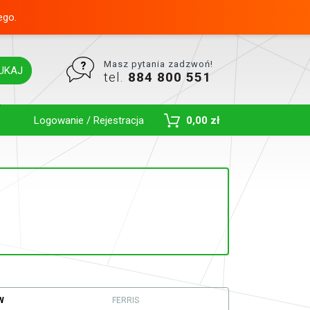
ego.
Masz pytania zadzwoń!
UKAJ
tel.
884 800 551
Toggle Dropdown
Logowanie / Rejestracja
0,00 zł
W
FERRIS