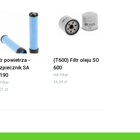
ltr powietrza -
(T600) Filtr oleju SO
zpiecznik SA
600
190
Hifi Filter
26,09 zł
 Filter
21 zł