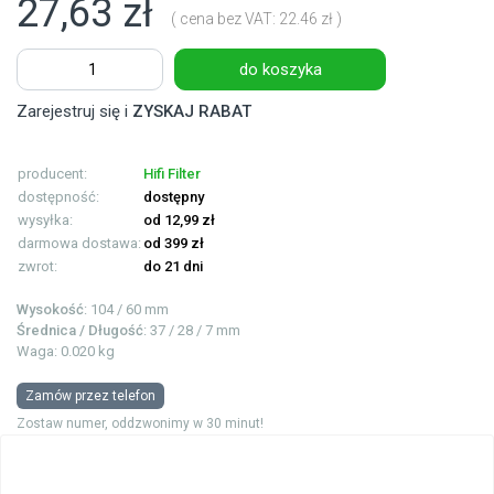
27,63 zł
( cena bez VAT: 22.46 zł )
do koszyka
Zarejestruj się i
ZYSKAJ RABAT
producent:
Hifi Filter
dostępność:
dostępny
wysyłka:
od 12,99 zł
darmowa dostawa:
od 399 zł
zwrot:
do 21 dni
Wysokość
: 104 / 60 mm
Średnica / Długość
: 37 / 28 / 7 mm
Waga: 0.020 kg
Zamów przez telefon
Zostaw numer, oddzwonimy w 30 minut!