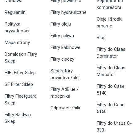
Dostawa
Filtry powietrza
Separator do
kompresora
Regulamin
Filtry hydrauliczne
Oleje i środki
Polityka
Filtry oleju
smarne
prywatności
Filtry paliwa
Blog
Mapa strony
Filtry kabinowe
Filtry do Claas
Donaldson Filtry
Dominator
Filtry cieczy
Sklep
Filtry do Claas
Separatory
HIFI Filter Sklep
Mercator
powietrze/olej
SF Filter Sklep
Filtry do Case
Filtry AdBlue /
5140
Filtry Fleetguard
mocznika
Sklep
Filtry do Case
Odpowietrzniki
5150
Filtry Baldwin
Sklep
Filtry do Ursus C-
330