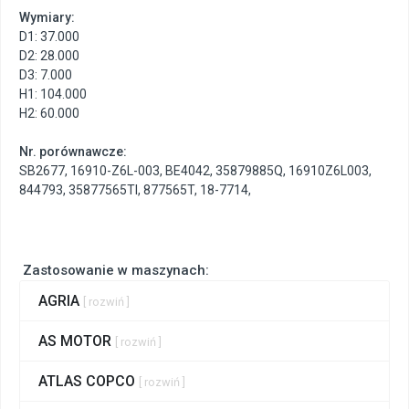
Wymiary:
D1: 37.000
D2: 28.000
D3: 7.000
H1: 104.000
H2: 60.000
Nr. porównawcze:
SB2677
,
16910-Z6L-003
,
BE4042
,
35879885Q
,
16910Z6L003
,
844793
,
35877565TI
,
877565T
,
18-7714
,
Zastosowanie w maszynach:
AGRIA
[ rozwiń ]
AS MOTOR
[ rozwiń ]
ATLAS COPCO
[ rozwiń ]