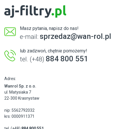
Masz pytania, napisz do nas!
sprzedaz@wan-rol.pl
e-mail:
lub zadzwoń, chętnie pomożemy!
884 800 551
tel. (+48)
Adres:
Wanrol Sp. z o.o.
ul. Matysiaka 7
22-300 Krasnystaw
nip: 5562792032
krs: 0000911371
tel. (+48)
884 800 551