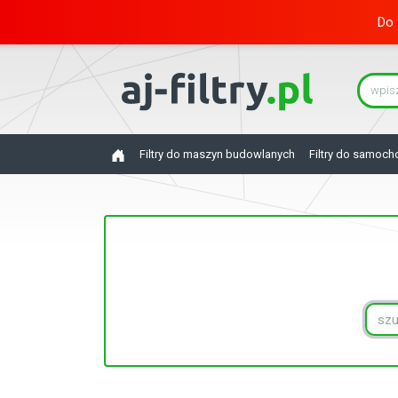
Do 
Filtry do maszyn budowlanych
Filtry do samoc