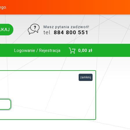
ego.
Masz pytania zadzwoń!
UKAJ
tel.
884 800 551
Toggle Dropdown
Logowanie / Rejestracja
0,00 zł
zamknij