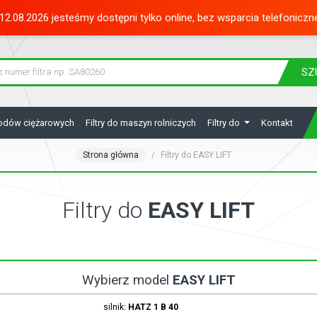
12.08.2026 jesteśmy dostępni tylko online, bez wsparcia telefoniczn
SZ
hodów ciężarowych
Filtry do maszyn rolniczych
Filtry do
Kontakt
Strona główna
Filtry do EASY LIFT
Filtry do
EASY LIFT
Wybierz model
EASY LIFT
silnik:
HATZ
1 B 40