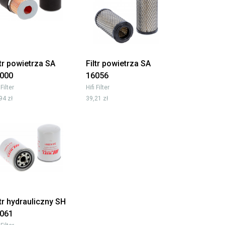
ltr powietrza SA
Filtr powietrza SA
000
16056
 Filter
Hifi Filter
94 zł
39,21 zł
ltr hydrauliczny SH
061