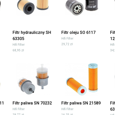
Filtr hydrauliczny SH
Filtr oleju SO 6117
Fi
63305
12
Hifi Filter
29,72 zł
Hifi Filter
Hifi
68,95 zł
34,
011
Filtr paliwa SN 70232
Filtr paliwa SN 21589
Fi
63
Hifi Filter
Hifi Filter
29,77 zł
16,25 zł