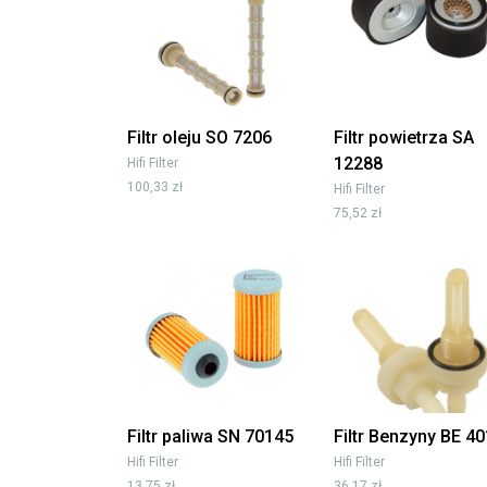
Filtr oleju SO 7206
Filtr powietrza SA
12288
Hifi Filter
100,33 zł
Hifi Filter
75,52 zł
Filtr paliwa SN 70145
Filtr Benzyny BE 4
Hifi Filter
Hifi Filter
13,75 zł
36,17 zł