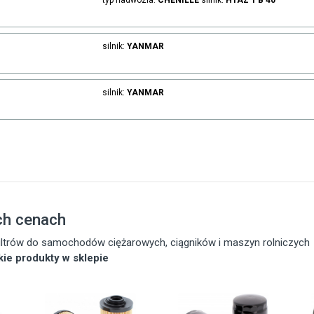
typ nadwozia:
CHENILLE
silnik:
HTAZ
1 B 40
silnik:
YANMAR
silnik:
YANMAR
ch cenach
 filtrów do samochodów ciężarowych, ciągników i maszyn rolniczych
tkie produkty w sklepie