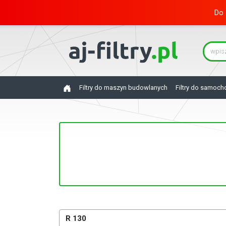
Do 
Filtry do maszyn budowlanych
Filtry do samoc
R 130