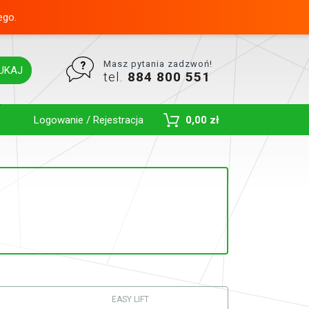
ego.
Masz pytania zadzwoń!
UKAJ
tel.
884 800 551
Toggle Dropdown
Logowanie / Rejestracja
0,00 zł
EASY LIFT