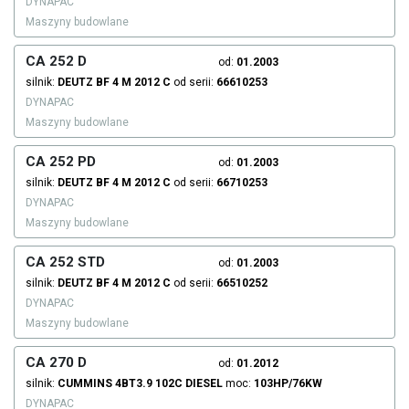
DYNAPAC
Maszyny budowlane
CA 252 D
od:
01.2003
silnik:
DEUTZ
BF 4 M 2012 C
od serii:
66610253
DYNAPAC
Maszyny budowlane
CA 252 PD
od:
01.2003
silnik:
DEUTZ
BF 4 M 2012 C
od serii:
66710253
DYNAPAC
Maszyny budowlane
CA 252 STD
od:
01.2003
silnik:
DEUTZ
BF 4 M 2012 C
od serii:
66510252
DYNAPAC
Maszyny budowlane
CA 270 D
od:
01.2012
silnik:
CUMMINS
4BT3.9 102C
DIESEL
moc:
103HP/76KW
DYNAPAC