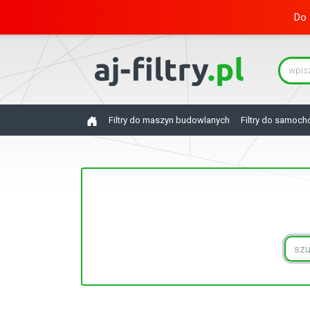
Do 
Filtry do maszyn budowlanych
Filtry do samoc