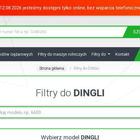
12.08.2026 jesteśmy dostępni tylko online, bez wsparcia telefoniczn
SZ
hodów ciężarowych
Filtry do maszyn rolniczych
Filtry do
Kontakt
Strona główna
Filtry do DINGLI
Filtry do
DINGLI
Wybierz model
DINGLI