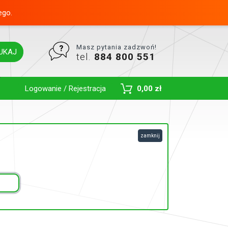
ego.
Masz pytania zadzwoń!
UKAJ
tel.
884 800 551
Toggle Dropdown
Logowanie / Rejestracja
0,00 zł
zamknij