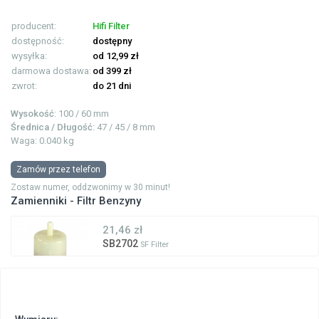
producent:
Hifi Filter
dostępność:
dostępny
wysyłka:
od 12,99 zł
darmowa dostawa:
od 399 zł
zwrot:
do 21 dni
Wysokość
: 100 / 60 mm
Średnica / Długość
: 47 / 45 / 8 mm
Waga: 0.040 kg
Zamów przez telefon
Zostaw numer, oddzwonimy w 30 minut!
Zamienniki - Filtr Benzyny
21,46 zł
SB2702
SF Filter