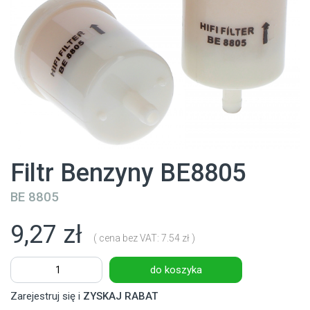
Filtr Benzyny BE8805
BE 8805
9,27 zł
( cena bez VAT: 7.54 zł )
do koszyka
Zarejestruj się i
ZYSKAJ RABAT