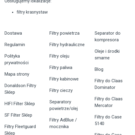
Obsługujemy lokalizacje:
filtry krasnystaw
Dostawa
Filtry powietrza
Separator do
kompresora
Regulamin
Filtry hydrauliczne
Oleje i środki
Polityka
Filtry oleju
smarne
prywatności
Filtry paliwa
Blog
Mapa strony
Filtry kabinowe
Filtry do Claas
Donaldson Filtry
Dominator
Filtry cieczy
Sklep
Filtry do Claas
Separatory
HIFI Filter Sklep
Mercator
powietrze/olej
SF Filter Sklep
Filtry do Case
Filtry AdBlue /
5140
Filtry Fleetguard
mocznika
Sklep
Filtry do Case