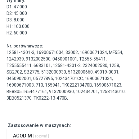
Wymiary:
D1: 47.000
D2: 45.000
D3: 8.000
H1: 100.000
H2: 60.000
Nr. porównawcze:
12581-4301-3
,
16900671004
,
33002
,
16900671024
,
MF554
,
1242939
,
9132002500
,
0450901001
,
T2555-55411
,
T255555411
,
6683101
,
12581-4301-2
,
2324002580
,
1258
,
SB2702
,
SB2775
,
5132000930
,
5132000660
,
49019-0031
,
0450902001
,
05727895
,
102434701CC
,
16900671034
,
16900671003
,
710
,
155941
,
TK022213470B
,
16900671023
,
BE8805
,
IR54477161
,
9132000930
,
102434701
,
1258143010
,
3EB0521370
,
TK0222-13-470B
,
Zastosowanie w maszynach:
ACODIM
[ rozwiń ]